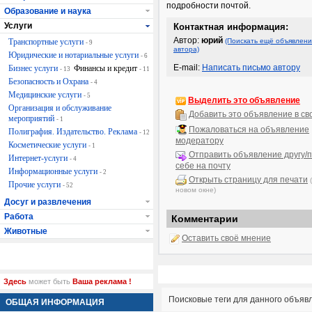
подробности почтой.
Образование и наука
Услуги
Контактная информация:
Автор:
юрий
Транспортные услуги
(Поискать ещё объявлени
- 9
автора)
Юридические и нотариальные услуги
- 6
E-mail:
Написать письмо автору
Бизнес услуги
Финансы и кредит
- 13
- 11
Безопасность и Охрана
- 4
Медицинские услуги
- 5
Выделить это объявление
Организация и обслуживание
Добавить это объявление в св
мероприятий
- 1
Пожаловаться на объявление
Полиграфия. Издательство. Реклама
- 12
модератору
Косметические услуги
- 1
Отправить объявление другу/п
Интернет-услуги
- 4
себе на почту
Информационные услуги
- 2
Открыть страницу для печати
Прочие услуги
- 52
новом окне)
Досуг и развлечения
Работа
Комментарии
Животные
Оставить своё мнение
Здесь
может быть
Ваша реклама !
Поисковые теги для данного объяв
ОБЩАЯ ИНФОРМАЦИЯ