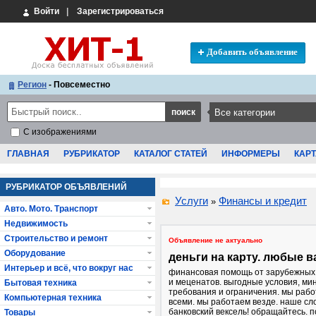
Войти
|
Зарегистрироваться
Добавить объявление
Регион
- Повсеместно
С изображениями
ГЛАВНАЯ
РУБРИКАТОР
КАТАЛОГ СТАТЕЙ
ИНФОРМЕРЫ
КАРТ
РУБРИКАТОР ОБЪЯВЛЕНИЙ
Услуги
Финансы и кредит
»
Авто. Мото. Транспорт
Недвижимость
Строительство и ремонт
Объявление не актуально
Оборудование
деньги на карту. любые 
Интерьер и всё, что вокруг нас
финансовая помощь от зарубежных
и меценатов. выгодные условия, м
Бытовая техника
требования и ограничения. мы рабо
Компьютерная техника
всеми. мы работаем везде. наше сло
банковский вексель! обращайтесь. 
Товары