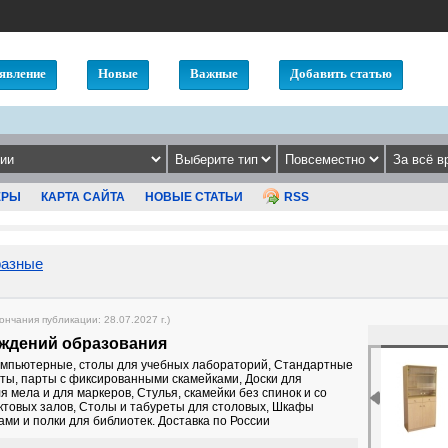
явление
Новые
Важные
Добавить статью
ЕРЫ
КАРТА САЙТА
НОВЫЕ СТАТЬИ
RSS
разные
кончания публикации: 28.07.2027 г.)
еждений образования
омпьютерные, столы для учебных лабораторий, Стандартные
рты, парты с фиксированными скамейками, Доски для
я мела и для маркеров, Стулья, скамейки без спинок и со
актовых залов, Столы и табуреты для столовых, Шкафы
ми и полки для библиотек. Доставка по России