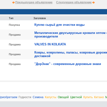
Предыдущее объявление
Следующее объявление
Тип
Заголовок
Куплю сырьё для очистки воды
Покупка
Металлические двухъярусные кровати оптом 
Продажа
производителя
VALVES IN KOLKATA
Продажа
Ковры, ковролины, паласы, ковровые дорожк
Продажа
доставкой
"ДорЗнак" - современные дорожные знаки
Продажа
риобретаем
Годности
Семена
Капусты
Овощей
Цветной
Купить
Китано
М