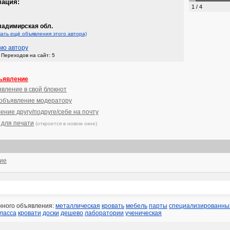
мация:
1 / 4
адимирская обл.
кать ещё объявления этого автора)
мо автору
Переходов на сайт: 5
ъявление
явление в свой блокнот
 объявление модератору
ение другу/подруге/себе на почту
 для печати
(откроется в новом окне)
ние
нного объявления:
металлическая
кровать
мебель
парты
специализированны
класса
кровати
доски
дешево
лаборатории
ученическая