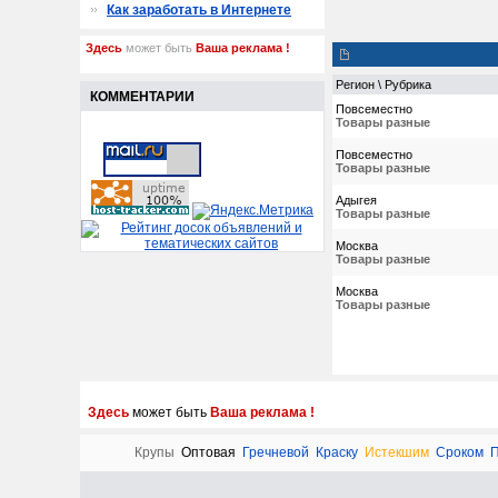
Как заработать в Интернете
Здесь
может быть
Ваша реклама !
Регион \ Рубрика
КОММЕНТАРИИ
Повсеместно
Товары разные
Повсеместно
Товары разные
Адыгея
Товары разные
Москва
Товары разные
Москва
Товары разные
Здесь
может быть
Ваша реклама !
Крупы
Оптовая
Гречневой
Краску
Истекшим
Сроком
П