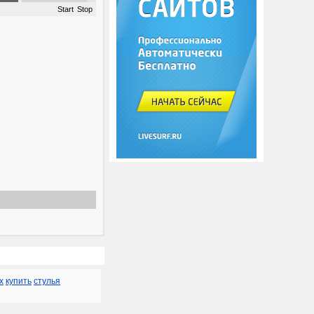
Start
Stop
х
купить
стулья