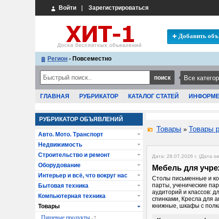
Войти
|
Зарегистрироваться
Добавить объ
Регион
- Повсеместно
ГЛАВНАЯ
РУБРИКАТОР
КАТАЛОГ СТАТЕЙ
ИНФОРМ
РУБРИКАТОР ОБЪЯВЛЕНИЙ
Товары
Товары 
»
Авто. Мото. Транспорт
Недвижимость
Строительство и ремонт
Дата: 28.07.2026 г. (Дата о
Оборудование
Мебель для учр
Интерьер и всё, что вокруг нас
Столы письменные и к
парты, ученические па
Бытовая техника
аудиторий и классов: дл
Компьютерная техника
спинками, Кресла для 
книжные, шкафы с полка
Товары
Пищевые продукты
- 7