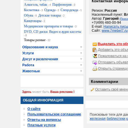
Контактная инфор
Алкоголь, табак
Парфюмерия
- 4
- 0
Косметика
Одежда
Спецодежда
Регион:
Россия
- 3
- 2
- 1
Населенный пункт:
Вл
Обувь
Детские товары
- 0
- 2
Автор:
Григорий
(Поис
Канцтовары
- 2
+7(499) 460-00-94
Медицинские препараты и товары
E-mail:
Написать пись
- 3
Сайт:
www.7mebel7.ru
DVD, CD диски. Видео и аудио кассеты
- 0
Товары разные
- 22
Выделить это об
Образование и наука
Добавить это объ
Услуги
Пожаловаться на
Досуг и развлечения
Отправить объявл
Работа
Открыть страницу
Животные
Комментарии
Оставить своё мне
Здесь
может быть
Ваша реклама !
ОБЩАЯ ИНФОРМАЦИЯ
О сайте
Пользовательское соглашение
Поисковые теги для да
железная
библиотеки
Ответы на вопросы
Платные услуги