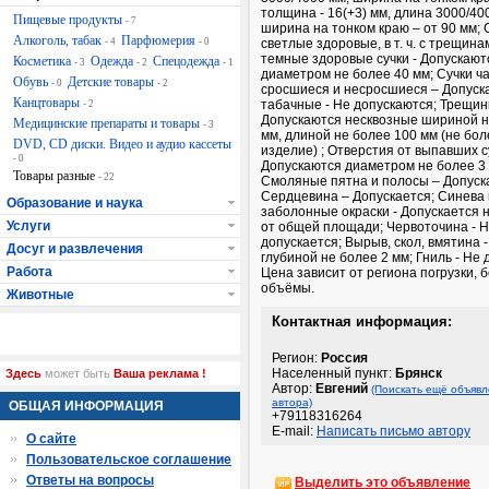
толщина - 16(+3) мм, длина 3000/40
Пищевые продукты
- 7
ширина на тонком краю – от 90 мм; 
Алкоголь, табак
Парфюмерия
- 4
- 0
светлые здоровые, в т. ч. с трещина
темные здоровые сучки - Допускают
Косметика
Одежда
Спецодежда
- 3
- 2
- 1
диаметром не более 40 мм; Сучки ч
Обувь
Детские товары
- 0
- 2
сросшиеся и несросшиеся – Допуск
Канцтовары
табачные - Не допускаются; Трещин
- 2
Допускаются несквозные шириной н
Медицинские препараты и товары
- 3
мм, длиной не более 100 мм (не бол
DVD, CD диски. Видео и аудио кассеты
изделие) ; Отверстия от выпавших с
- 0
Допускаются диаметром не более 3 
Товары разные
- 22
Смоляные пятна и полосы – Допуск
Сердцевина – Допускается; Синева 
Образование и наука
заболонные окраски - Допускается 
Услуги
от общей площади; Червоточина - 
допускается; Вырыв, скол, вмятина 
Досуг и развлечения
глубиной не более 2 мм; Гниль - Не 
Работа
Цена зависит от региона погрузки, 
объёмы.
Животные
Контактная информация:
Регион:
Россия
Населенный пункт:
Брянск
Здесь
может быть
Ваша реклама !
Автор:
Евгений
(Поискать ещё объявл
автора)
ОБЩАЯ ИНФОРМАЦИЯ
+79118316264
E-mail:
Написать письмо автору
О сайте
Пользовательское соглашение
Ответы на вопросы
Выделить это объявление