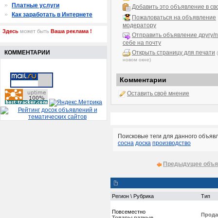
Платные услуги
Добавить это объявление в св
Как заработать в Интернете
Пожаловаться на объявление
модератору
Здесь
может быть
Ваша реклама !
Отправить объявление другу/п
себе на почту
КОММЕНТАРИИ
Открыть страницу для печати
новом окне)
Комментарии
Оставить своё мнение
Поисковые теги для данного объяв
сосна
доска
производство
Предыдущее объя
Регион \ Рубрика
Тип
Повсеместно
Прода
Товары разные