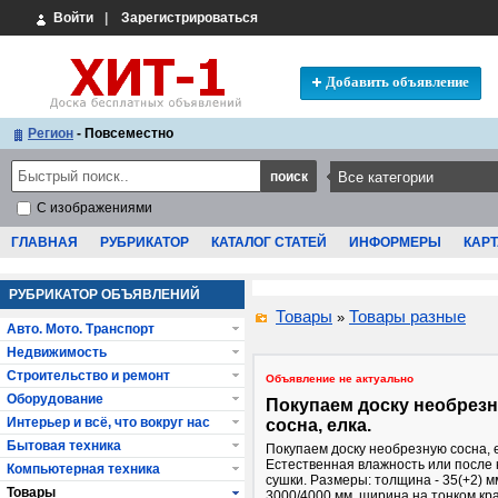
Войти
|
Зарегистрироваться
Добавить объявление
Регион
- Повсеместно
С изображениями
ГЛАВНАЯ
РУБРИКАТОР
КАТАЛОГ СТАТЕЙ
ИНФОРМЕРЫ
КАРТ
РУБРИКАТОР ОБЪЯВЛЕНИЙ
Товары
Товары разные
»
Авто. Мото. Транспорт
Недвижимость
Строительство и ремонт
Объявление не актуально
Оборудование
Покупаем доску необрез
Интерьер и всё, что вокруг нас
сосна, елка.
Бытовая техника
Покупаем доску необрезную сосна, 
Естественная влажность или после
Компьютерная техника
сушки. Размеры: толщина - 35(+2) м
Товары
3000/4000 мм, ширина на тонком кра