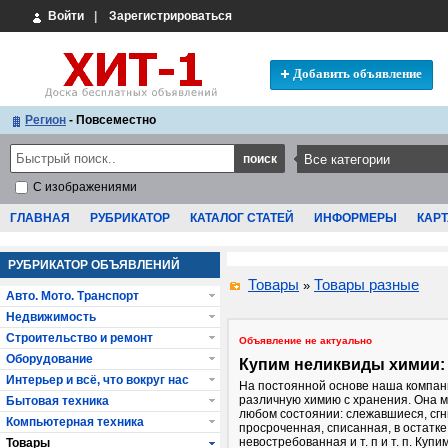
Войти
|
Зарегистрироваться
Добавить объявление
Регион
- Повсеместно
С изображениями
ГЛАВНАЯ
РУБРИКАТОР
КАТАЛОГ СТАТЕЙ
ИНФОРМЕРЫ
КАРТ
РУБРИКАТОР ОБЪЯВЛЕНИЙ
Товары
Товары разные
»
Авто. Мото. Транспорт
Недвижимость
Строительство и ремонт
Объявление не актуально
Оборудование
Купим неликвиды химии:
Интерьер и всё, что вокруг нас
На постоянной основе наша компан
различную химию с хранения. Она м
Бытовая техника
любом состоянии: слежавшиеся, сг
Компьютерная техника
просроченная, списанная, в остатке
невостребованная и т. п и т. п. Купи
Товары