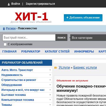
Войти
|
Зарегистрироваться
Добавить объявление
Регион
- Повсеместно
С изображениями
ГЛАВНАЯ
РУБРИКАТОР
КАТАЛОГ СТАТЕЙ
ИНФОРМЕРЫ
КАРТ
РУБРИКАТОР ОБЪЯВЛЕНИЙ
Услуги
Бизнес услуги
»
Авто. Мото. Транспорт
Недвижимость
Строительство и ремонт
Объявление не актуально
Оборудование
Обучение пожарно-техни
Интерьер и всё, что вокруг нас
минимуму!
Бытовая техника
Новые правила пожарной безопасн
года! Обязательное обучение мера
Компьютерная техника
безопасности осуществляется путе
Товары
проведения противопожарного инст