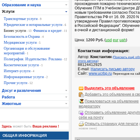
прохождения пожарно-технического
Образование и наука
Обучение ПТМ в Учебном Центре Д
Услуги
новым требованиям согласно Пост
Правительства РФ от 16. 09. 2020 N
Транспортные услуги
- 9
утверждении Правил противопожар
Юридические и нотариальные услуги
- 6
в Российской Федерации". Обучение
в очной и дистанционной форме!
Бизнес услуги
Финансы и кредит
- 13
- 11
Безопасность и Охрана
- 4
Цена:
1200 Руб.
(
usd
eur
uah
)
Медицинские услуги
- 5
Организация и обслуживание
Контактная информация:
мероприятий
- 1
Автор:
Константин
(Поискать ещё об
Полиграфия. Издательство. Реклама
- 12
этого автора)
88124412925
Косметические услуги
- 1
E-mail:
Написать письмо автору
Интернет-услуги
- 4
Сайт:
www.ucrbp.ru
Переходов на сай
Информационные услуги
- 2
Прочие услуги
- 52
Выделить это объявление
Досуг и развлечения
Добавить это объявление в св
Работа
Пожаловаться на объявление
Животные
модератору
Отправить объявление другу/п
себе на почту
Открыть страницу для печати
Здесь
может быть
Ваша реклама !
новом окне)
ОБЩАЯ ИНФОРМАЦИЯ