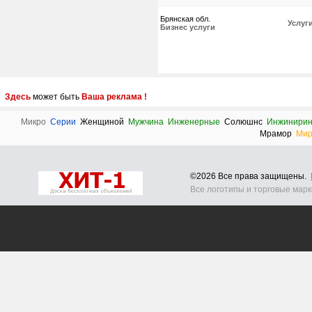
Брянская обл.
Услуг
Бизнес услуги
Здесь
может быть
Ваша реклама !
Микро
Серии
Женщиной
Мужчина
Инженерные
Солюшнс
Инжинирин
Мрамор
Ми
©2026 Все права защищены.
Все логотипы и торговые мар