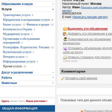
Регион:
Россия
Населенный пункт:
Москва
Образование и наука
Автор:
Иван
(Поискать ещё объявлени
Услуги
автора)
89850382434
Транспортные услуги
- 9
E-mail:
Написать письмо автору
Юридические и нотариальные услуги
- 6
Бизнес услуги
Финансы и кредит
- 13
- 11
Выделить это объявление
Безопасность и Охрана
- 4
Добавить это объявление в св
Медицинские услуги
- 5
Организация и обслуживание
Пожаловаться на объявление
мероприятий
- 1
модератору
Полиграфия. Издательство. Реклама
- 12
Отправить объявление другу/п
Косметические услуги
себе на почту
- 1
Интернет-услуги
Открыть страницу для печати
- 4
новом окне)
Информационные услуги
- 2
Прочие услуги
- 52
Комментарии
Досуг и развлечения
Работа
Оставить своё мнение
Животные
Поисковые теги для данного объяв
Здесь
может быть
Ваша реклама !
ОБЩАЯ ИНФОРМАЦИЯ
Предыдущее объя