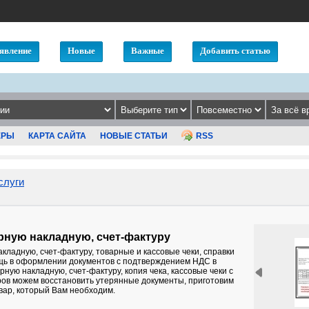
явление
Новые
Важные
Добавить статью
ЕРЫ
КАРТА САЙТА
НОВЫЕ СТАТЬИ
RSS
слуги
арную накладную, счет-фактуру
акладную, счет-фактуру, товарные и кассовые чеки, справки
щь в оформлении документов с подтверждением НДС в
рную накладную, счет-фактуру, копия чека, кассовые чеки с
оров можем восстановить утерянные документы, приготовим
вар, который Вам необходим.