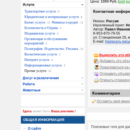
Цена:
1000 Руб.
(
usd
eu
Услуги
Транспортные услуги
Контактная инфор
- 9
Юридические и нотариальные услуги
- 6
Регион:
Россия
Бизнес услуги
Финансы и кредит
- 13
- 11
Населенный пункт:
Н
Безопасность и Охрана
- 4
Автор:
Павел Иванов
Медицинские услуги
8-953-870-79-55
- 5
ул. Станционная 26, ко
Организация и обслуживание
E-mail:
Написать пись
мероприятий
- 1
Полиграфия. Издательство. Реклама
- 12
Косметические услуги
- 1
Выделить это об
Интернет-услуги
- 4
Добавить это объ
Информационные услуги
- 2
Пожаловаться на
Прочие услуги
- 52
Отправить объявл
Досуг и развлечения
Открыть страницу
Работа
Животные
Комментарии
Оставить своё мне
Здесь
может быть
Ваша реклама !
ОБЩАЯ ИНФОРМАЦИЯ
Поисковые теги для да
О сайте