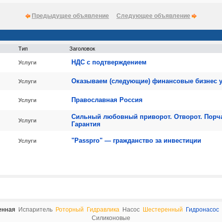
Предыдущее объявление
Следующее объявление
Тип
Заголовок
НДС с подтверждением
Услуги
Оказываем (следующие) финансовые бизнес у
Услуги
Православная Россия
Услуги
Сильный любовный приворот. Отворот. Порч
Услуги
Гарантия
"Passpro" — гражданство за инвестиции
Услуги
енная
Испаритель
Роторный
Гидравлика
Насос
Шестеренный
Гидронасос
Силиконовые