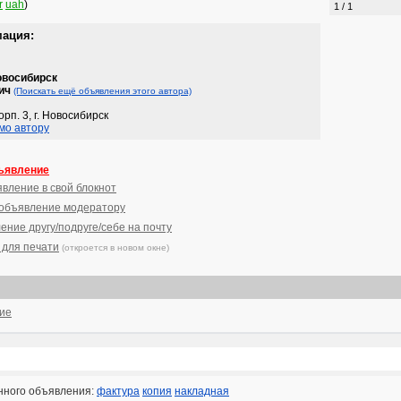
r
uah
)
1 / 1
мация:
овосибирск
ич
(Поискать ещё объявления этого автора)
рп. 3, г. Новосибирск
мо автору
ъявление
явление в свой блокнот
 объявление модератору
ение другу/подруге/себе на почту
 для печати
(откроется в новом окне)
ние
нного объявления:
фактура
копия
накладная