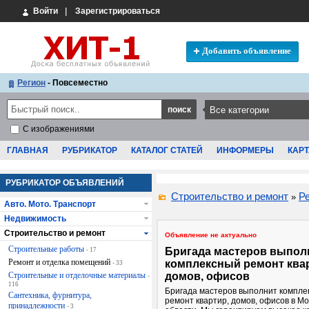
Войти
|
Зарегистрироваться
Добавить объявление
Регион
- Повсеместно
С изображениями
ГЛАВНАЯ
РУБРИКАТОР
КАТАЛОГ СТАТЕЙ
ИНФОРМЕРЫ
КАРТ
РУБРИКАТОР ОБЪЯВЛЕНИЙ
Строительство и ремонт
Р
»
Авто. Мото. Транспорт
Недвижимость
Строительство и ремонт
Объявление не актуально
Строительные работы
Бригада мастеров выпол
- 17
Ремонт и отделка помещений
комплексный ремонт ква
- 33
Строительные и отделочные материалы
домов, офисов
-
116
Бригада мастеров выполнит компле
Сантехника, фурнитура,
ремонт квартир, домов, офисов в Мо
принадлежности
- 3