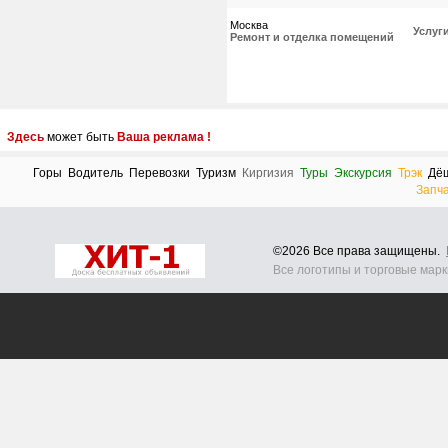
Москва
Услуг
Ремонт и отделка помещений
Здесь
может быть
Ваша реклама !
Горы
Водитель
Перевозки
Туризм
Киргизия
Туры
Экскурсия
Трэк
Дё
Запч
©2026 Все права защищены.
Все логотипы и торговые мар