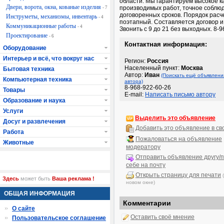
области. Мы гарантируем высокое к
Двери, ворота, окна, кованые изделия
производимых работ, точное соблю
- 7
договоренных сроков. Порядок расч
Инструметы, механизмы, инвентарь
- 4
поэтапный. Составляется договор и
Коммуникационные работы
- 4
Звонить с 9 до 21 без выходных. 8-
Проектирование
- 6
Контактная информация:
Оборудование
Интерьер и всё, что вокруг нас
Регион:
Россия
Населенный пункт:
Москва
Бытовая техника
Автор:
Иван
(Поискать ещё объявлени
Компьютерная техника
автора)
8-968-922-60-26
Товары
E-mail:
Написать письмо автору
Образование и наука
Услуги
Выделить это объявление
Досуг и развлечения
Добавить это объявление в св
Работа
Пожаловаться на объявление
Животные
модератору
Отправить объявление другу/п
себе на почту
Открыть страницу для печати
Здесь
может быть
Ваша реклама !
новом окне)
ОБЩАЯ ИНФОРМАЦИЯ
Комментарии
О сайте
Оставить своё мнение
Пользовательское соглашение