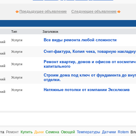
Предыдущее объявление
Следующее объявление
Тип
Заголовок
Все виды ремонта любой сложности
Услуги
ний
Счет-фактура, Копия чека, товарную накладн
Услуги
ний
Ремонт квартир, домов и офисов от косметич
Услуги
ний
капитального
Строим дома под ключ от фундамента до вну
Услуги
ний
отделки.
Натяжные потолки от компании Эксклюзив
Услуги
ний
та
Ремонт
Купить
Дыни
Семена
Овощей
Температуры
Датчики
Rotem
Вл