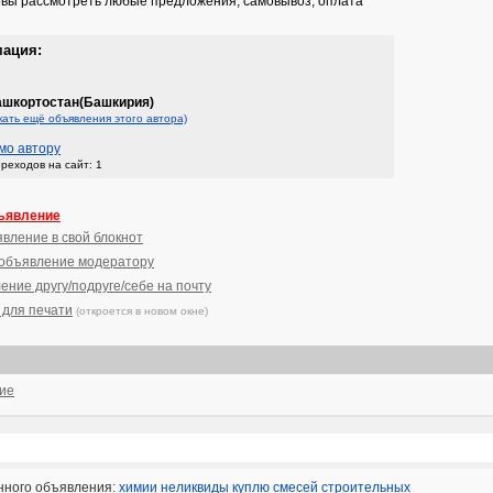
товы рассмотреть любые предложения, самовывоз, оплата
мация:
шкортостан(Башкирия)
кать ещё объявления этого автора)
мо автору
реходов на сайт: 1
ъявление
явление в свой блокнот
 объявление модератору
ение другу/подруге/себе на почту
 для печати
(откроется в новом окне)
ние
нного объявления:
химии
неликвиды
куплю
смесей
строительных