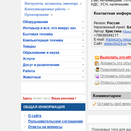
у вас неликвидами. Го
Инструметы, механизмы, инвентарь
- 4
НДС, УСН, наличными.
Коммуникационные работы
- 4
Контактная инфор
Проектирование
- 6
Оборудование
Регион:
Россия
Населенный пункт:
Ба
Интерьер и всё, что вокруг нас
Автор:
Кристина
(Поис
Бытовая техника
+79638549177
E-mail:
Написать пись
Компьютерная техника
Сайт:
www.phx24.ru
Пе
Товары
Образование и наука
Выделить это об
Услуги
Добавить это объ
Досуг и развлечения
Пожаловаться на
Работа
Отправить объявл
Животные
Открыть страницу
Комментарии
Здесь
может быть
Ваша реклама !
Оставить своё мне
ОБЩАЯ ИНФОРМАЦИЯ
О сайте
Пользовательское соглашение
Ответы на вопросы
Поисковые теги для да