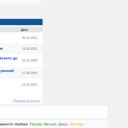
Дата
30.11.2021
ую
19.10.2021
еского до
21.07.2026
тренней
17.06.2023
12.01.2021
Реклама на сайте»
ажности
Hartman
Fancom
Металл
Дверь
Мастика