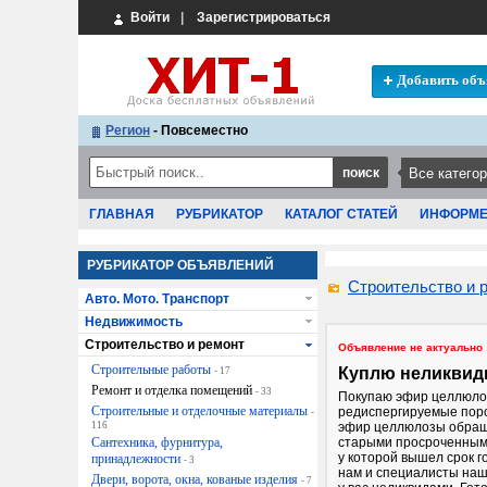
Войти
|
Зарегистрироваться
Добавить объ
Регион
- Повсеместно
ГЛАВНАЯ
РУБРИКАТОР
КАТАЛОГ СТАТЕЙ
ИНФОРМ
РУБРИКАТОР ОБЪЯВЛЕНИЙ
Строительство и 
Авто. Мото. Транспорт
Недвижимость
Строительство и ремонт
Объявление не актуально
Строительные работы
Куплю неликвид
- 17
Ремонт и отделка помещений
- 33
Покупаю эфир целлюло
Строительные и отделочные материалы
редиспергируемые поро
-
116
эфир целлюлозы обраща
Сантехника, фурнитура,
старыми просроченным
у которой вышел срок г
принадлежности
- 3
нам и специалисты наш
Двери, ворота, окна, кованые изделия
- 7