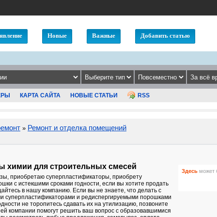
явление
Новые
Важные
Добавить статью
ЕРЫ
КАРТА САЙТА
НОВЫЕ СТАТЬИ
RSS
ремонт
Ремонт и отделка помещений
»
ы химии для строительных смесей
Здесь
может 
зы, приобретаю суперпластификаторы, приобрету
шки с истекшими сроками годности, если вы хотите продать
йтесь в нашу компанию. Если вы не знаете, что делать с
и суперпластификаторами и редиспергируемыми порошками
одности не торопитесь сдавать их на утилизацию, позвоните
ей компании помогут решить ваш вопрос с образовавшимися