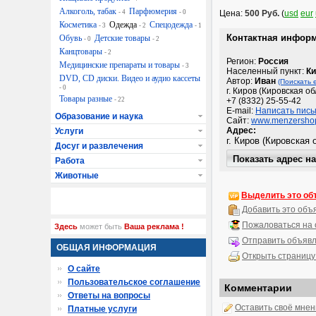
Алкоголь, табак
Парфюмерия
- 4
- 0
Цена:
500 Руб.
(
usd
eur
Косметика
Одежда
Спецодежда
- 3
- 2
- 1
Контактная инфор
Обувь
Детские товары
- 0
- 2
Канцтовары
- 2
Регион:
Россия
Медицинские препараты и товары
- 3
Населенный пункт:
Ки
DVD, CD диски. Видео и аудио кассеты
Автор:
Иван
(Поискать 
- 0
г. Киров (Кировская об
Товары разные
- 22
+7 (8332) 25-55-42
E-mail:
Написать пись
Образование и наука
Сайт:
www.menzershop
Адрес:
Услуги
Досуг и развлечения
Работа
Животные
Выделить это об
Добавить это объ
Пожаловаться на
Здесь
может быть
Ваша реклама !
Отправить объявл
ОБЩАЯ ИНФОРМАЦИЯ
Открыть страницу
О сайте
Пользовательское соглашение
Комментарии
Ответы на вопросы
Оставить своё мне
Платные услуги