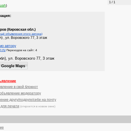
1 / 1
uah
)
мация:
ров (Кировская обл.)
ещё объявления этого автора)
л) , ул. Воровского 77, 3 этаж
мо автору
.ru
Переходов на сайт: 4
ъявление
явление в свой блокнот
 объявление модератору
ение другу/подруге/себе на почту
 для печати
(откроется в новом окне)
ние