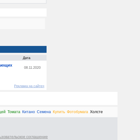
Дата
лающих
08.11.2020
Реклама на сайте»
щей
Томата
Китано
Семена
Купить
Фотобумага
Холсте
ьзовательское соглашение