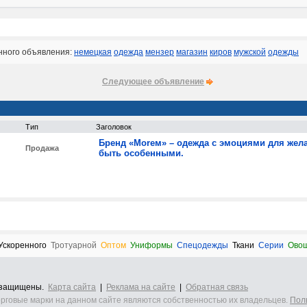
нного объявления:
немецкая
одежда
мензер
магазин
киров
мужской
одежды
Следующее объявление
Тип
Заголовок
Бренд «Моrем» – одежда с эмоциями для же
Продажа
быть особенными.
Ускоренного
Тротуарной
Оптом
Униформы
Спецодежды
Ткани
Серии
Ово
а защищены.
Карта сайта
|
Реклама на сайте
|
Обратная связь
орговые марки на данном сайте являются собственностью их владельцев.
Пол