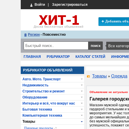
Войти
|
Зарегистрироваться
Добавить объ
Регион
- Повсеместно
ГЛАВНАЯ
РУБРИКАТОР
КАТАЛОГ СТАТЕЙ
ИНФОРМ
РУБРИКАТОР ОБЪЯВЛЕНИЙ
Товары
Одежда
»
Авто. Мото. Транспорт
Недвижимость
Строительство и ремонт
Объявление не актуально
Оборудование
Галерея городск
Интерьер и всё, что вокруг нас
Магазин мужской одежд
гардероб стильными и 
Бытовая техника
мероприятия. У нас то
Компьютерная техника
до самых мельчайших д
без мужской официальн
Товары
успешность, покажет с
Пищевые продукты
- 7