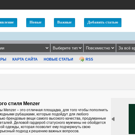
явление
Новые
Важные
Добавить статью
ЕРЫ
КАРТА САЙТА
НОВЫЕ СТАТЬИ
RSS
ого стиля Menzer
ы Menzer – это отличная площадка, для того чтобы пополнить
модными рубашками, которые подойдут для любого
лько брендовые вещи самого высокого качества, продуманные
еталей. Деловой гардероб статусного мужчины не обойдется
ой одежды, которая позволит ему подчеркнуть свою
ерьезный подход к решению важных вопросов.