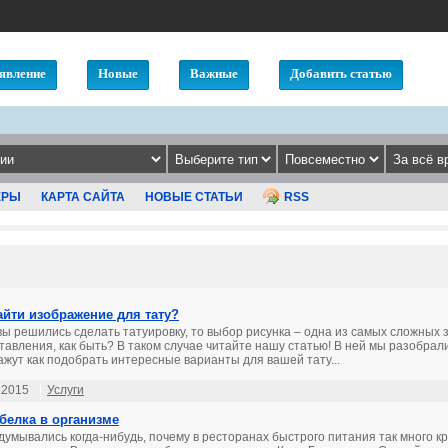
явление
Новые
Важные
Добавить статью
ЕРЫ
КАРТА САЙТА
НОВЫЕ СТАТЬИ
RSS
айти изображение для тату?
вы решились сделать татуировку, то выбор рисунка – одна из самых сложных 
тавления, как быть? В таком случае читайте нашу статью! В ней мы разобрал
ажут как подобрать интересные варианты для вашей тату...
.2015
Услуги
белка в организме
думывались когда-нибудь, почему в ресторанах быстрого питания так много 