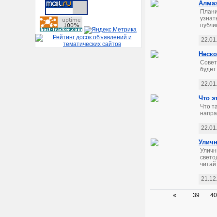
Алмаз
Плани
узнат
публик
22.01
Неско
Совет
будет
22.01
Что э
Что т
напра
22.01
Уличн
Уличн
свето
читай
21.12
«
39
40