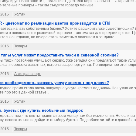
стимулирует Ваш аппетит, - объясняет диетолог Кери Глассман. – Старайтесь
о-зеленые приборы – так вы съедите гораздо меньше...
.2015
Услуги
 - цветомат по реализации цветов производится в СПб
аетесь начать собственный бизнес? Хотите расширить уже существующий? 
ажем о новом слове в розничной торговле – автоматах для продажи цветов. 
ительно недавно, но вскоре стали заметным явлением в вендинге...
.2015
Товары
 типы услуг может предоставить такси в северной столице?
ы такси постоянно улучшают сервис. Уже сегодня они предлагают такие услуг
ель», перевозка животных, встреча в аэропорту и т.д. Поговорим про это подро
.2015
Автотранспорт
ли необходимость заказать услугу «ремонт под ключ»?
леднее время стала очень популярна услуга «ремонт под ключ».Но нужно ли з
е про это в данной статье...
.2015
Услуги
, букеты: где купить необычный подарок
екрета в том, что цветы нравятся всем женщинам без исключения. Но если вы
ку, основательно подойдите к выбору букета. Подробнее читайте в данной ста
.2015
Товары