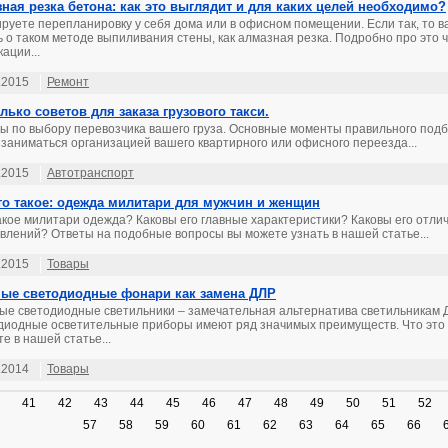
ная резка бетона: как это выглядит и для каких целей необходимо?
руете перепланировку у себя дома или в офисном помещении. Если так, то в
ь о таком методе выпиливания стены, как алмазная резка. Подробно про это
ации...
.2015
Ремонт
лько советов для заказа грузового такси.
ы по выбору перевозчика вашего груза. Основные моменты правильного подб
 заниматься организацией вашего квартирного или офисного переезда...
.2015
Автотранспорт
то такое: одежда милитари для мужчин и женщин
акое милитари одежда? Каковы его главные характеристики? Каковы его отли
влений? Ответы на подобные вопросы вы можете узнать в нашей статье...
.2015
Товары
ые светодиодные фонари как замена ДЛР
ые светодиодные светильники – замечательная альтернатива светильникам 
диодные осветительные приборы имеют ряд значимых преимуществ. Что это 
те в нашей статье...
.2014
Товары
41
42
43
44
45
46
47
48
49
50
51
52
57
58
59
60
61
62
63
64
65
66