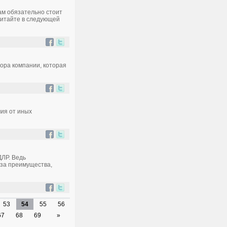
ам обязательно стоит
 читайте в следующей
ора компании, которая
чия от иных
ДЛР. Ведь
за преимущества,
53
54
55
56
67
68
69
»