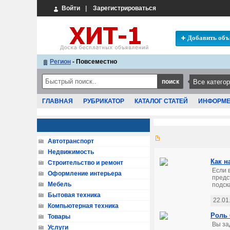
Войти
|
Зарегистрироваться
Добавить объ
Регион
- Повсеместно
ГЛАВНАЯ
РУБРИКАТОР
КАТАЛОГ СТАТЕЙ
ИНФОРМ
Автотранспорт
Недвижимость
Как н
Строительство и ремонт
Если 
Оформление интерьера
предс
Мебель
подск
Бытовая техника
22.01
Компьютерная техника
Роль 
Товары
Вы за
Услуги