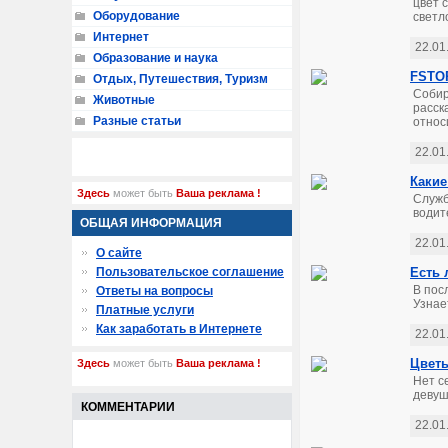
цвет 
Оборудование
светл
Интернет
22.01
Образование и наука
FSTOR
Отдых, Путешествия, Туризм
Собир
Животные
расск
Разные статьи
относ
22.01
Какие
Здесь
может быть
Ваша реклама !
Служб
водит
ОБЩАЯ ИНФОРМАЦИЯ
22.01
О сайте
Пользовательское соглашение
Есть 
В пос
Ответы на вопросы
Узнает
Платные услуги
Как заработать в Интернете
22.01
Цветы
Здесь
может быть
Ваша реклама !
Нет с
девуш
КОММЕНТАРИИ
22.01