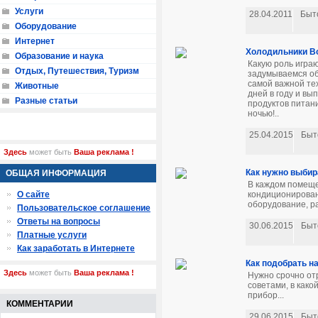
Услуги
28.04.2011
Быт
Оборудование
Интернет
Холодильники Bo
Образование и наука
Какую роль игра
Отдых, Путешествия, Туризм
задумываемся об
самой важной тех
Животные
дней в году и в
Разные статьи
продуктов питан
ночью!..
25.04.2015
Быт
Здесь
может быть
Ваша реклама !
Как нужно выбир
ОБЩАЯ ИНФОРМАЦИЯ
В каждом помеще
кондиционирован
О сайте
оборудование, ра
Пользовательское соглашение
Ответы на вопросы
30.06.2015
Быт
Платные услуги
Как заработать в Интернете
Как подобрать н
Здесь
может быть
Ваша реклама !
Нужно срочно от
советами, в как
прибор...
КОММЕНТАРИИ
29.06.2015
Быт