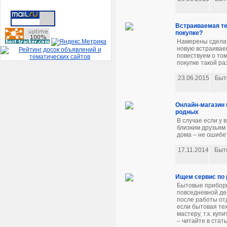
Встраиваемая те
покупке?
Намерены сделать
новую встраивае
повествуем о то
покупке такой ра
23.06.2015
Быт
Онлайн-магазин 
родных
В случае если у 
близким друзьям
дома – не ошибет
17.11.2014
Быт
Ищем сервис по 
Бытовые прибор
повседневной де
после работы отд
если бытовая те
мастеру, т.к. ку
– читайте в стать