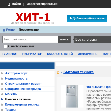
Войти
|
Зарегистрироваться
Добавить объявление
Регион
- Повсеместно
С изображениями
ГЛАВНАЯ
РУБРИКАТОР
КАТАЛОГ СТАТЕЙ
ИНФОРМЕРЫ
КАРТ
-
Бытовая техника
Автотранспорт
Недвижимость
Строительство и ремонт
Что выбрать: фо
Оформление интерьера
Образовательны
Мебель
настоящее время
питьевым режим
Бытовая техника
«Роспотребнадзо
Компьютерная техника
пор присутствую
применение котор
Товары