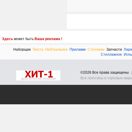
Здесь
может быть
Ваша реклама !
Наборщик
Текста
Нейтральное
Прилавки
Стеллажи
Запчасти
Лар
Стеллажное
Исп
©2026 Все права защищены.
Все логотипы и торговые мар