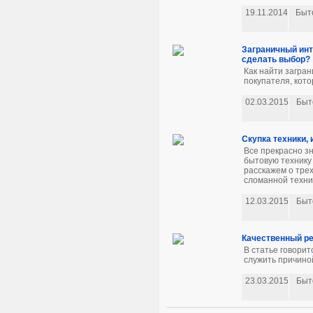
19.11.2014
Быт
Заграничный инт
сделать выбор?
Как найти загра
покупателя, кот
02.03.2015
Быт
Скупка техники,
Все прекрасно зн
бытовую технику
расскажем о трех
сломанной техник
12.03.2015
Быт
Качественный ре
В статье говорит
служить причиной
23.03.2015
Быт