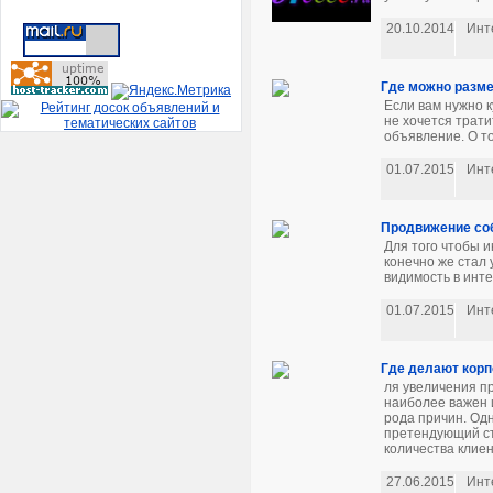
20.10.2014
Инт
Где можно разме
Если вам нужно к
не хочется трати
объявление. О то
01.07.2015
Инт
Продвижение соб
Для того чтобы 
конечно же стал
видимость в инте
01.07.2015
Инт
Где делают корп
ля увеличения п
наиболее важен 
рода причин. Од
претендующий ст
количества клиен
27.06.2015
Инт