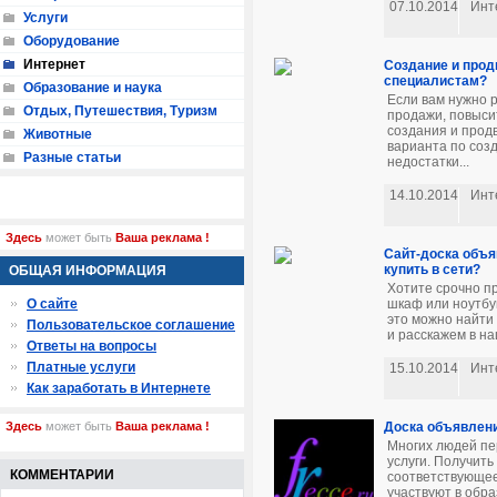
07.10.2014
Инт
Услуги
Оборудование
Интернет
Создание и прод
специалистам?
Образование и наука
Если вам нужно 
Отдых, Путешествия, Туризм
продажи, повыси
создания и прод
Животные
варианта по соз
Разные статьи
недостатки...
14.10.2014
Инт
Здесь
может быть
Ваша реклама !
Сайт-доска объя
купить в сети?
ОБЩАЯ ИНФОРМАЦИЯ
Хотите срочно пр
шкаф или ноутбу
О сайте
это можно найти
Пользовательское соглашение
и расскажем в на
Ответы на вопросы
Платные услуги
15.10.2014
Инт
Как заработать в Интернете
Доска объявлений
Здесь
может быть
Ваша реклама !
Многих людей пе
услуги. Получит
КОММЕНТАРИИ
соответствующее 
участвуют в обра