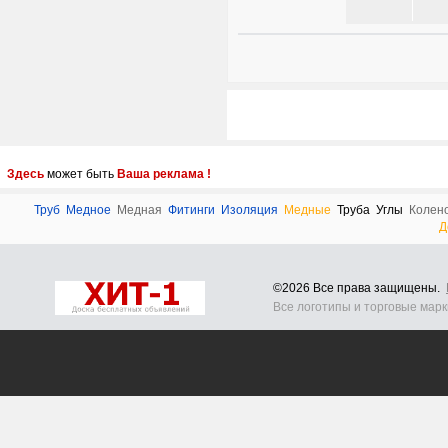
Здесь
может быть
Ваша реклама !
Труб
Медное
Медная
Фитинги
Изоляция
Медные
Труба
Углы
Колен
Д
©2026 Все права защищены.
Все логотипы и торговые мар