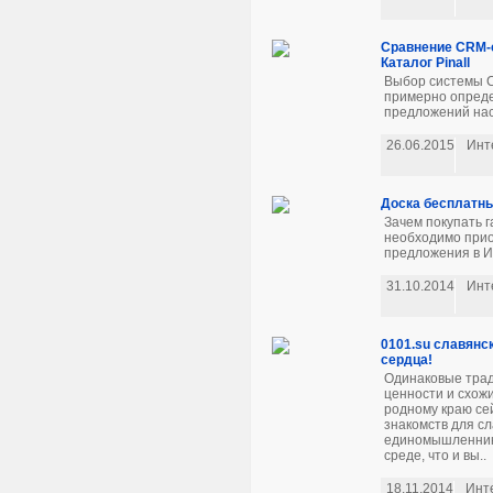
Сравнение CRM-с
Каталог Pinall
Выбор системы C
примерно опреде
предложений наст
26.06.2015
Инт
Доска бесплатны
Зачем покупать г
необходимо прио
предложения в Ин
31.10.2014
Инт
0101.su славянс
сердца!
Одинаковые трад
ценности и схож
родному краю се
знакомств для сл
единомышленнико
среде, что и вы..
18.11.2014
Инт