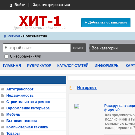
Войти
|
Зарегистрироваться
Добавить объявление
Регион
- Повсеместно
С изображениями
ГЛАВНАЯ
РУБРИКАТОР
КАТАЛОГ СТАТЕЙ
ИНФОРМЕРЫ
КАРТ
-
Интернет
Автотранспорт
Недвижимость
Строительство и ремонт
Раскрутка в соц
Оформление интерьера
фирмы?
Мебель
Как продвинуть 
подписчиков и т
Бытовая техника
рекламную компа
Компьютерная техника
вам предложить? 
Товары