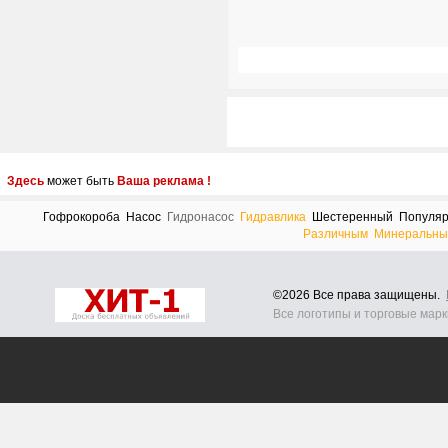
Здесь
может быть
Ваша реклама !
Гофрокороба
Насос
Гидронасос
Гидравлика
Шестеренный
Популя
Различным
Минеральны
©2026 Все права защищены.
Все логотипы и торговые мар