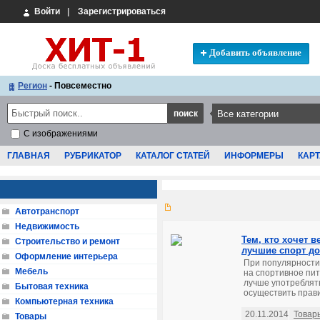
Войти
|
Зарегистрироваться
Добавить объявление
Регион
- Повсеместно
С изображениями
ГЛАВНАЯ
РУБРИКАТОР
КАТАЛОГ СТАТЕЙ
ИНФОРМЕРЫ
КАРТ
Автотранспорт
Недвижимость
Тем, кто хочет 
Строительство и ремонт
лучшие спорт д
Оформление интерьера
При популярности 
Мебель
на спортивное пит
лучше употреблят
Бытовая техника
осуществить прави
Компьютерная техника
20.11.2014
Товар
Товары