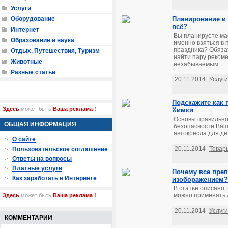
Услуги
Оборудование
Планирование и 
всё?
Интернет
Вы планируете ма
Образование и наука
именно взяться в 
праздника? Обяза
Отдых, Путешествия, Туризм
найти пару рекоме
Животные
незабываемым...
Разные статьи
20.11.2014
Услуги
Подскажите как 
Здесь
может быть
Ваша реклама !
Химки
Основы правильно
ОБЩАЯ ИНФОРМАЦИЯ
безопасности Ваш
автокресла для дет
О сайте
20.11.2014
Товар
Пользовательское соглашение
Ответы на вопросы
Платные услуги
Почему все пре
Как заработать в Интернете
изоборажением?
В статье описано,
можно применять д
Здесь
может быть
Ваша реклама !
20.11.2014
Услуги
КОММЕНТАРИИ