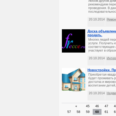
любом другом доме
рекомендуем пере
проведения. В да
последовательност
20.10.2014
Ремон
Доска объявлени
продать.
Многих людей пер
услуги. Получить
соответствующее а
участвуют в образ
20.10.2014
Интер
Новостройки. П
Приобретая квадр
будет проживать 
достатка и мирово
воспитании детей,
20.10.2014
Недви
«
45
46
47
4
57
58
59
60
61
6