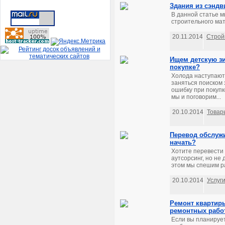
Здания из сэндв
В данной статье м
строительного мат
20.11.2014
Строй
Ищем детскую зи
покупке?
Холода наступают,
заняться поиском 
ошибку при покупк
мы и поговорим...
20.10.2014
Товар
Перевод обслужи
начать?
Хотите перевести
аутсорсинг, но не
этом мы спешим ра
20.10.2014
Услуг
Ремонт квартиры
ремонтных рабо
Если вы планирует