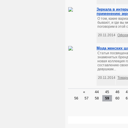
Зеркала в интер
применению зер
О том, какие вар
бывают, и где вы 
поговорим в этой с
20.11.2014
Оформ
Мода женских шл
Статья посвящена
знаменитых бренд
новая коллекция г
составлению свое
девушкам...
20.11.2014
Товар
«
44
45
46
4
56
57
58
59
60
6