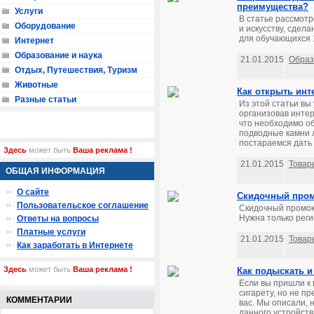
преимущества?
Услуги
В статье рассмотр
Оборудование
и искусству, сдела
для обучающихся 1-
Интернет
Образование и наука
21.01.2015
Образ
Отдых, Путешествия, Туризм
Животные
Как открыть инт
Разные статьи
Из этой статьи вы 
организовав инте
что необходимо об
подводные камни 
постараемся дать 
Здесь
может быть
Ваша реклама !
21.01.2015
Товар
ОБЩАЯ ИНФОРМАЦИЯ
О сайте
Скидочный пром
Пользовательское соглашение
Скидочный промок
Нужна только реги
Ответы на вопросы
Платные услуги
21.01.2015
Товар
Как заработать в Интернете
Здесь
может быть
Ваша реклама !
Как подыскать и
Если вы пришли к 
сигарету, но не пр
КОММЕНТАРИИ
вас. Мы описали, 
данного устройства