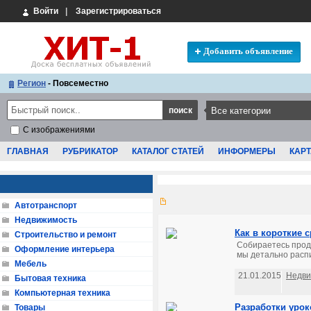
Войти
|
Зарегистрироваться
Добавить объявление
Регион
- Повсеместно
С изображениями
ГЛАВНАЯ
РУБРИКАТОР
КАТАЛОГ СТАТЕЙ
ИНФОРМЕРЫ
КАРТ
Автотранспорт
Недвижимость
Как в короткие 
Строительство и ремонт
Собираетесь прода
Оформление интерьера
мы детально распи
Мебель
21.01.2015
Недви
Бытовая техника
Компьютерная техника
Разработки урок
Товары