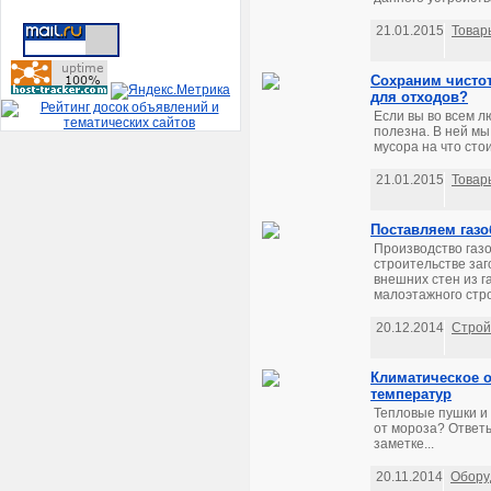
21.01.2015
Товар
Сохраним чистот
для отходов?
Если вы во всем л
полезна. В ней мы
мусора на что сто
21.01.2015
Товар
Поставляем газо
Производство газ
строительстве заг
внешних стен из г
малоэтажного стро
20.12.2014
Стро
Климатическое о
температур
Тепловые пушки и 
от мороза? Ответы
заметке...
20.11.2014
Обору