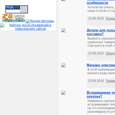
особенности
Хотели бы узнать,
нашу статью о ста
23.06.2015
Разны
Детали для подъ
поставке?
Выбрать хорошего 
серьезных товаров
Смотрите в этой ст
23.06.2015
Обору
Магазин электри
В этой публикации
разного рода элект
23.06.2015
Товар
Встраиваемая те
покупке?
Намерены сделать 
встраиваемую техн
на что необходим
разновидности уст