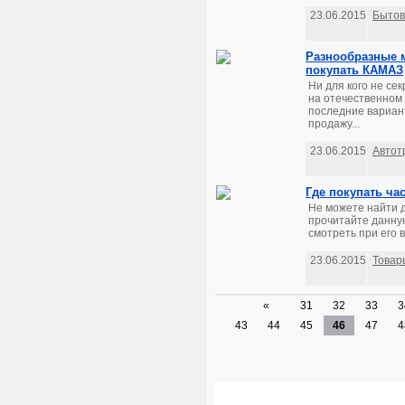
23.06.2015
Бытов
Разнообразные м
покупать КАМАЗ
Ни для кого не се
на отечественном
последние вариан
продажу...
23.06.2015
Автот
Где покупать ча
Не можете найти д
прочитайте данную
смотреть при его в
23.06.2015
Товар
«
31
32
33
3
43
44
45
46
47
4