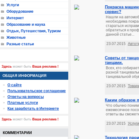
Услуги
Покраска машин
Оборудование
сервис?
Нашли на автомоб
Интернет
необходима покрас
Образование и наука
стараться исправи
обратиться к проф
Отдых, Путешествия, Туризм
данной статье...
Животные
23.07.2015
Автот
Разные статьи
Советы от танц
танцами.
Здесь
может быть
Ваша реклама !
Всех, кто собирает
разной танцеваль
ОБЩАЯ ИНФОРМАЦИЯ
танцевальной обув
О сайте
23.07.2015
Товар
Пользовательское соглашение
Ответы на вопросы
Каким образом п
Платные услуги
Что обычно поним
Как заработать в Интернете
ежемесячное посо
ответы вы сможете
Здесь
может быть
Ваша реклама !
23.07.2015
Услуг
КОММЕНТАРИИ
Технология прои