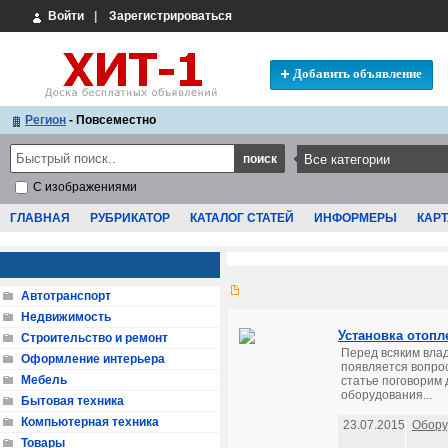
Войти
|
Зарегистрироваться
Добавить объявление
Регион
- Повсеместно
С изображениями
ГЛАВНАЯ
РУБРИКАТОР
КАТАЛОГ СТАТЕЙ
ИНФОРМЕРЫ
КАРТ
Автотранспорт
Недвижимость
Установка отопл
Строительство и ремонт
Перед всяким вла
Оформление интерьера
появляется вопрос
Мебель
статье поговорим 
оборудования...
Бытовая техника
Компьютерная техника
23.07.2015
Обору
Товары