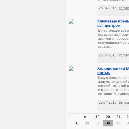
25.04.2015
Услуг
Ключевые преим
call-центром
В настоящее врем
пользоваться услу
звонков и проведе
популярности аутс
статье...
25.04.2015
Услуг
Холодильники B
статье.
Какую роль играю
задумываемся об э
важной техникой в
и выполняют очен
питания. Мы довер
25.04.2015
Бытов
«
19
20
21
2
31
32
33
34
35
3