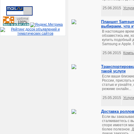
25.06.2015
Услуг
Планшет Samsung
выбираем, что к
В настоящее время
обзавестись им, х
купить подобный д
Samsung и Apple. 
25.06.2015
Компь
Транспортировка
такой услуги
Если ваши близкие
России, прислать 
статью и узнайте,
режиме онлайн...
25.05.2015
Услуг
Доставка роллов
Если вы заказывае
сталкиваетесь с в
споре имеется мас
более полезное. Д
лучше заказать...