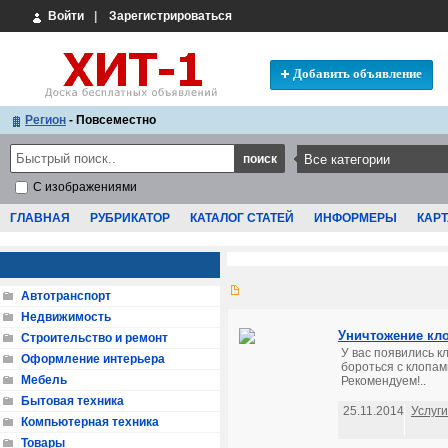
Войти
|
Зарегистрироваться
Добавить объявление
Регион
- Повсеместно
С изображениями
ГЛАВНАЯ
РУБРИКАТОР
КАТАЛОГ СТАТЕЙ
ИНФОРМЕРЫ
КАРТ
Автотранспорт
Недвижимость
Уничтожение кло
Строительство и ремонт
У вас появились к
Оформление интерьера
бороться с клопам
Мебель
Рекомендуем!..
Бытовая техника
25.11.2014
Услуги
Компьютерная техника
Товары