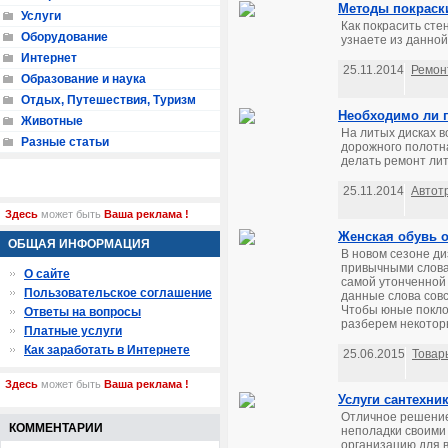
Методы покраски
Услуги
Как покрасить сте
Оборудование
узнаете из данной 
Интернет
25.11.2014
Ремон
Образование и наука
Отдых, Путешествия, Туризм
Необходимо ли 
Животные
На литых дисках 
Разные статьи
дорожного полотна
делать ремонт лит
25.11.2014
Автот
Здесь
может быть
Ваша реклама !
Женская обувь от
ОБЩАЯ ИНФОРМАЦИЯ
В новом сезоне д
привычными слова
О сайте
самой утонченной
Пользовательское соглашение
данные слова совс
Чтобы юные покло
Ответы на вопросы
разберем некоторы
Платные услуги
Как заработать в Интернете
25.06.2015
Товар
Здесь
может быть
Ваша реклама !
Услуги сантехни
Отличное решение 
КОММЕНТАРИИ
неполадки своими 
организацию для в