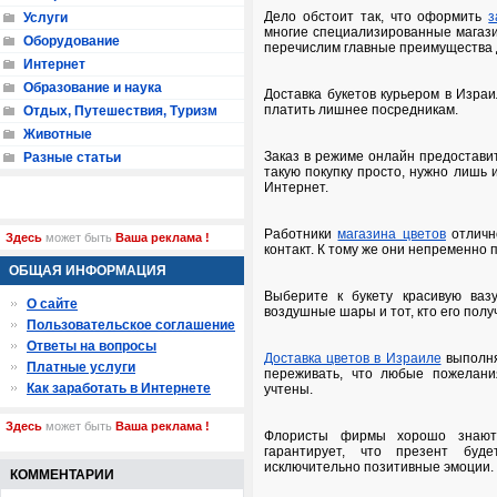
Дело обстоит так, что оформить
з
Услуги
многие специализированные магази
Оборудование
перечислим главные преимущества 
Интернет
Образование и наука
Доставка букетов курьером в Израи
платить лишнее посредникам.
Отдых, Путешествия, Туризм
Животные
Заказ в режиме онлайн предостави
Разные статьи
такую покупку просто, нужно лишь 
Интернет.
Работники
магазина цветов
отлично
Здесь
может быть
Ваша реклама !
контакт. К тому же они непременно 
ОБЩАЯ ИНФОРМАЦИЯ
Выберите к букету красивую вазу
О сайте
воздушные шары и тот, кто его полу
Пользовательское соглашение
Ответы на вопросы
Доставка цветов в Израиле
выполня
Платные услуги
переживать, что любые пожелания
Как заработать в Интернете
учтены.
Здесь
может быть
Ваша реклама !
Флористы фирмы хорошо знают 
гарантирует, что презент буд
исключительно позитивные эмоции.
КОММЕНТАРИИ