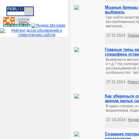
Модные бренды о
выбирать
Где найти качест
востребованных бр
магазине...
27.11.2014
Товар
Главные типы м
специфика уста
Выбираете металл
и т.д.? Не получа
рассказываем об 
особенностях. Чит
27.11.2014
Ремон
Как уберечься о
аренде жилья с
В каких случаях, 
мошенников, подпи
27.10.2014
Недви
Создание програ
предприятие