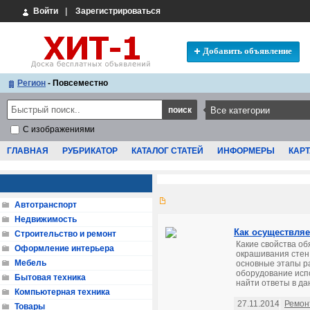
Войти
|
Зарегистрироваться
Добавить объявление
Регион
- Повсеместно
С изображениями
ГЛАВНАЯ
РУБРИКАТОР
КАТАЛОГ СТАТЕЙ
ИНФОРМЕРЫ
КАРТ
Автотранспорт
Недвижимость
Как осуществляе
Строительство и ремонт
Какие свойства об
Оформление интерьера
окрашивания стен 
Мебель
основные этапы р
оборудование испо
Бытовая техника
найти ответы в дан
Компьютерная техника
27.11.2014
Ремон
Товары