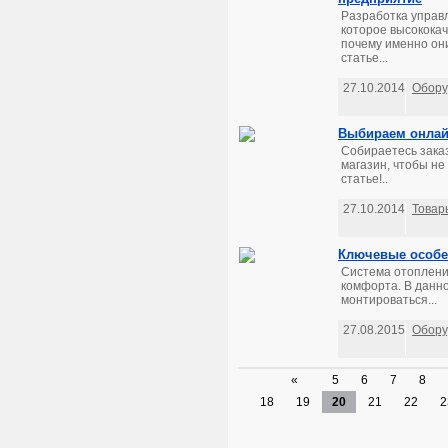
Разработка управ
которое высокока
почему именно они
статье...
27.10.2014
Обору
Выбираем онлайн
Собираетесь зака
магазин, чтобы не
статье!..
27.10.2014
Товар
Ключевые особе
Система отоплени
комфорта. В данно
монтироваться...
27.08.2015
Обору
«
5
6
7
8
18
19
20
21
22
2