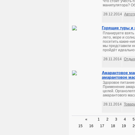
Что стоит учесть 
манипулятора? Об 
28.12.2014
Автот
Горящие туры и 
Планируете взять о
лето, море и солн
посетить какие-ни
мы представили н
пройдёт идеально.
28.11.2014
Отдых
Амарантовое мас
амарантовое мас
Здоровое питание 
Применение амара
целей. Органолепт
амарантового масл
28.11.2014
Товар
«
1
2
3
4
5
15
16
17
18
19
2