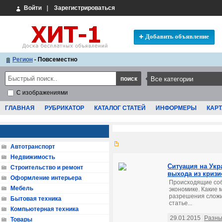
Войти
|
Зарегистрироваться
Добавить объявление
Регион
- Повсеместно
С изображениями
ГЛАВНАЯ
РУБРИКАТОР
КАТАЛОГ СТАТЕЙ
ИНФОРМЕРЫ
КАРТ
Автотранспорт
Недвижимость
Ситуация на Укр
Строительство и ремонт
выхода из кризи
Оформление интерьера
Происходящие собы
Мебель
экономике. Какие 
разрешения сложи
Бытовая техника
статье...
Компьютерная техника
29.01.2015
Разны
Товары