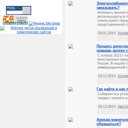
Электролаборато
заказывать?
Избежать многих п
воспользоваться 
спектр работ пред
представленной ст
29.01.2015
Услуг
Процесс регистр
граждан других г
С начала 2015 г. 
иностранных граж
России. В нашей с
иммиграционной с
28.12.2014
Услуг
Где найти и как
Собираетесь устан
следует принять в 
28.12.2014
Автот
Аренда манипуля
обращаться?