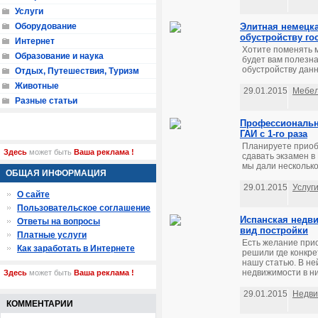
Услуги
Оборудование
Элитная немецк
обустройству го
Интернет
Хотите поменять м
Образование и наука
будет вам полезна
обустройству дан
Отдых, Путешествия, Туризм
Животные
29.01.2015
Мебе
Разные статьи
Профессиональна
ГАИ с 1-го раза
Планируете приоб
Здесь
может быть
Ваша реклама !
сдавать экзамен 
мы дали несколько 
ОБЩАЯ ИНФОРМАЦИЯ
29.01.2015
Услуг
О сайте
Пользовательское соглашение
Испанская недв
Ответы на вопросы
вид постройки
Платные услуги
Есть желание прио
Как заработать в Интернете
решили где конкре
нашу статью. В н
недвижимости в них
Здесь
может быть
Ваша реклама !
29.01.2015
Недви
КОММЕНТАРИИ