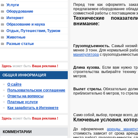
Перед тем как оформлять заказ
Услуги
предлагаемое оборудование облада
Оборудование
совместной работы с поставщиком э
Технические показате
Интернет
внимание:
Образование и наука
Отдых, Путешествия, Туризм
Животные
Разные статьи
Грузоподъемность.
Самый низкий 
менее 3 тонн. Для нормальной раб
манипулятора
с грузоподъемностью 
Здесь
может быть
Ваша реклама !
Длина кузова.
Если вам нужно тр
строительства выбирайте технику
ОБЩАЯ ИНФОРМАЦИЯ
метров.
О сайте
Вылет стрелы.
Обязательно долже
Пользовательское соглашение
приблизительно 6 метров, то стрела
Ответы на вопросы
Платные услуги
Как заработать в Интернете
Само собой, выбор, прежде всего, 
Здесь
может быть
Ваша реклама !
Ключевые условия, котор
До оформления
аренды манипу
КОММЕНТАРИИ
стоимость зависит от срока аренд
место работ), грузоподъемности, с