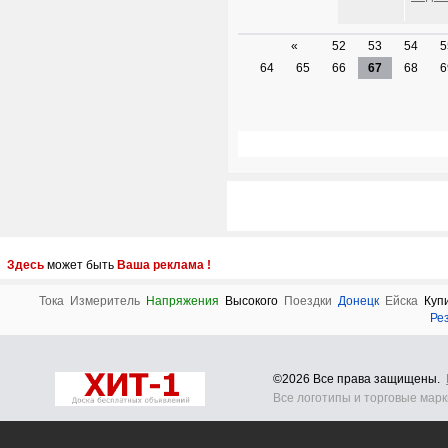
«
52
53
54
5
64
65
66
67
68
6
Здесь
может быть
Ваша реклама !
Тока
Измеритель
Напряжения
Высокого
Поездки
Донецк
Ейска
Куп
Ре
©2026 Все права защищены.
Все логотипы и торговые мар