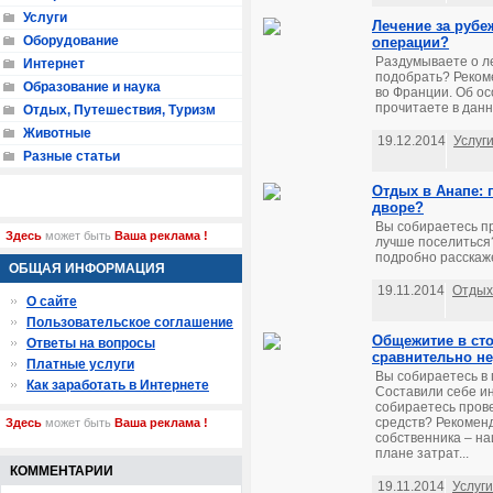
Услуги
Лечение за рубе
Оборудование
операции?
Раздумываете о ле
Интернет
подобрать? Реком
Образование и наука
во Франции. Об ос
прочитаете в данно
Отдых, Путешествия, Туризм
Животные
19.12.2014
Услуг
Разные статьи
Отдых в Анапе: 
дворе?
Вы собираетесь пр
Здесь
может быть
Ваша реклама !
лучше поселиться?
подробно расскаже
ОБЩАЯ ИНФОРМАЦИЯ
19.11.2014
Отдых
О сайте
Пользовательское соглашение
Общежитие в ст
Ответы на вопросы
сравнительно не
Платные услуги
Вы собираетесь в
Как заработать в Интернете
Составили себе ин
собираетесь провес
средств? Рекомен
Здесь
может быть
Ваша реклама !
собственника – на
плане затрат...
КОММЕНТАРИИ
19.11.2014
Услуги