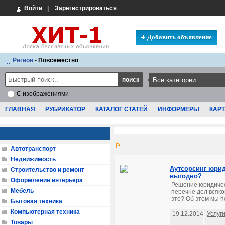
Войти
|
Зарегистрироваться
Добавить объявление
Регион
- Повсеместно
С изображениями
ГЛАВНАЯ
РУБРИКАТОР
КАТАЛОГ СТАТЕЙ
ИНФОРМЕРЫ
КАРТ
Автотранспорт
Недвижимость
Аутсорсинг юрид
Строительство и ремонт
выгодно?
Оформление интерьера
Решение юридичес
Мебель
перечне дел всяко
это? Об этом мы п
Бытовая техника
Компьютерная техника
19.12.2014
Услуг
Товары