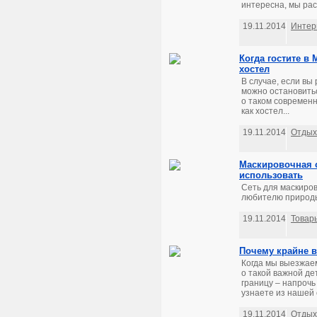
интересна, мы рас
19.11.2014
Интер
Когда гостите в
хостел
В случае, если вы
можно остановитьс
о таком современн
как хостел...
19.11.2014
Отдых
Маскировочная с
использовать
Сеть для маскиров
любителю природы.
19.11.2014
Товар
Почему крайне в
Когда мы выезжаем
о такой важной де
границу – напрочь
узнаете из нашей с
19.11.2014
Отдых