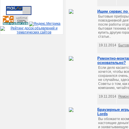
Ищем сервис по
Бытовые приборы
повседневной деят
после работы отдо
бытовая техника л
купить другую гор
статье..
19.11.2014
Бытов
Ремонтно-монтаж
основательно?
Если дело касаетс
хочется, чтобы вс
сохранился очень
не случайны, здес
Советы о том, ка
компанию, читайте
19.11.2014
Ремон
Браузерные игры
Lords
Вы обожаете косми
настоящие деньги?
и захватывающую с