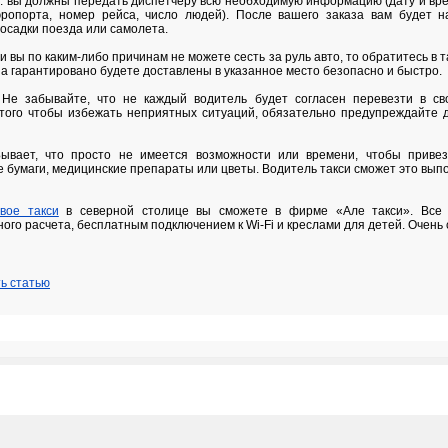
: вы должны передать диспетчеру всю необходимую информацию (дату и вр
эропорта, номер рейса, число людей). После вашего заказа вам будет 
осадки поезда или самолета.
и вы по каким-либо причинам не можете сесть за руль авто, то обратитесь в т
а гарантировано будете доставлены в указанное место безопасно и быстро.
Не забывайте, что не каждый водитель будет согласен перевезти в св
 того чтобы избежать неприятных ситуаций, обязательно предупреждайте д
вает, что просто не имеется возможности или времени, чтобы привез
бумаги, медицинские препараты или цветы. Водитель такси сможет это выпо
вое такси
в северной столице вы сможете в фирме «Але такси». Все
го расчета, бесплатным подключением к Wi-Fi и креслами для детей. Очень 
ь статью