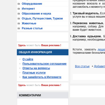
предварительный заказ
название вокзала и а
Оборудование
автомобиль к моменту п
Интернет
Трезвый водитель.
Есл
Образование и наука
услуги вы и ваша машин
Отдых, Путешествия, Туризм
Перевозка животных.
Животные
например, собаку. Для
Разные статьи
вами будет животное.
Доставка курьером.
Бы
например, необходимые 
Здесь
может быть
Ваша реклама !
Кстати, заказать
деше
ОБЩАЯ ИНФОРМАЦИЯ
терминалами безналично
О сайте
Пользовательское соглашение
Все статьи
+
Добавит
Ответы на вопросы
Платные услуги
Как заработать в Интернете
Здесь
может быть
Ваша реклама !
КОММЕНТАРИИ