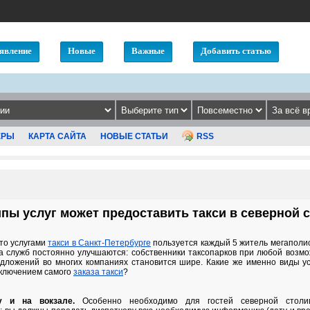
явление
Новые
Важные
Добавить статью
ЕРЫ
КАРТА САЙТА
НОВЫЕ СТАТЬИ
RSS
ипы услуг может предоставить такси в северной 
что услугами
такси в Санкт-Петербурге
пользуется каждый 5 житель мегаполис
а служб постоянно улучшаются: собственники таксопарков при любой возм
едложений во многих компаниях становится шире. Какие же именно виды ус
сключением самого
заказа такси
?
у и на вокзале.
Особенно необходимо для гостей северной столи