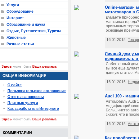
Услуги
Online-магазин 
Оборудование
мототоваров в С
Думаете приобрест
Интернет
магазинах города
Образование и наука
привычным торгов
основные преимуще
Отдых, Путешествия, Туризм
Животные
16.01.2015
Товар
Разные статьи
Личный дом у мо
недвижимость в
Собственный дом 
Здесь
может быть
Ваша реклама !
вы все еще думает
данную статью. Мы
ОБЩАЯ ИНФОРМАЦИЯ
16.01.2015
Недви
О сайте
Пользовательское соглашение
Audi 100 - маши
Ответы на вопросы
Автомобиль Audi 1
Платные услуги
модификаций свое
Как заработать в Интернете
Большинство автол
скажут, что в пос
Здесь
может быть
Ваша реклама !
16.01.2015
Автот
КОММЕНТАРИИ
Как приобрести 