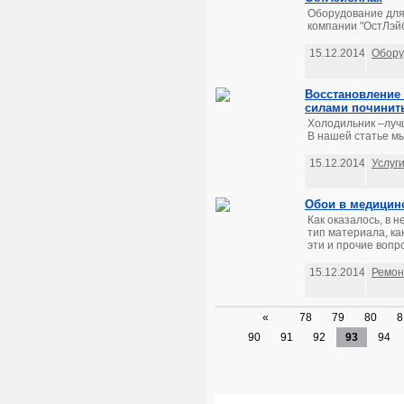
Оборудование для 
компании "ОстЛэйб
15.12.2014
Обору
Восстановление
силами починит
Холодильник –лучш
В нашей статье мы
15.12.2014
Услуг
Обои в медицин
Как оказалось, в 
тип материала, ка
эти и прочие вопро
15.12.2014
Ремон
«
78
79
80
8
90
91
92
93
94