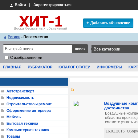
Войти
|
Зарегистрироваться
Добавить объявление
Регион
- Повсеместно
С изображениями
ГЛАВНАЯ
РУБРИКАТОР
КАТАЛОГ СТАТЕЙ
ИНФОРМЕРЫ
КАРТ
Автотранспорт
Недвижимость
Воздушные комп
Строительство и ремонт
достоинства
Оформление интерьера
Воздушные компре
Мебель
областях производ
сможете узнать из 
Бытовая техника
Компьютерная техника
16.01.2015
Обору
Товары