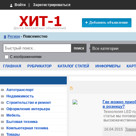
Войти
|
Зарегистрироваться
Добавить объявление
Регион
- Повсеместно
С изображениями
ГЛАВНАЯ
РУБРИКАТОР
КАТАЛОГ СТАТЕЙ
ИНФОРМЕРЫ
КАРТ
Автотранспорт
Недвижимость
Где можно приоб
Строительство и ремонт
в розницу?
Оформление интерьера
Технология LED го
Мебель
статье мы поговор
высококачественны
Бытовая техника
Компьютерная техника
16.04.2015
Товар
Товары