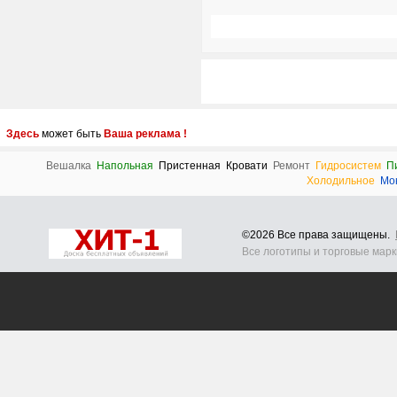
Здесь
может быть
Ваша реклама !
Вешалка
Напольная
Пристенная
Кровати
Ремонт
Гидросистем
П
Холодильное
Мо
©2026 Все права защищены.
Все логотипы и торговые мар