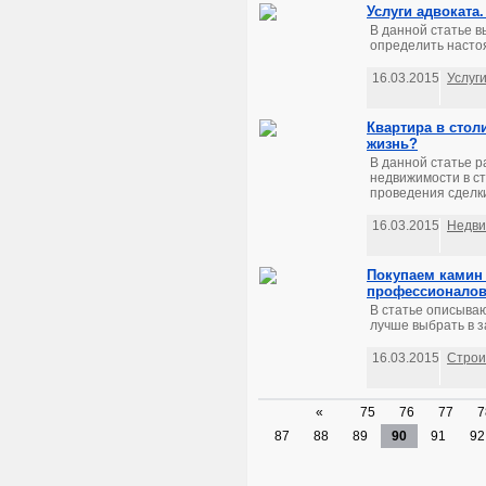
Услуги адвоката
В данной статье в
определить насто
16.03.2015
Услуг
Квартира в стол
жизнь?
В данной статье р
недвижимости в ст
проведения сделки
16.03.2015
Недви
Покупаем камин 
профессионало
В статье описываю
лучше выбрать в з
16.03.2015
Строи
«
75
76
77
7
87
88
89
90
91
92