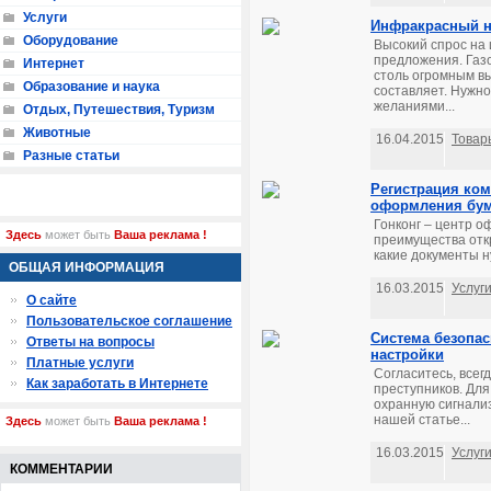
Услуги
Инфракрасный н
Оборудование
Высокий спрос на
предложения. Газ
Интернет
столь огромным вы
Образование и наука
составляет. Нужно
желаниями...
Отдых, Путешествия, Туризм
Животные
16.04.2015
Товар
Разные статьи
Регистрация ком
оформления бум
Гонконг – центр 
Здесь
может быть
Ваша реклама !
преимущества откр
какие документы н
ОБЩАЯ ИНФОРМАЦИЯ
16.03.2015
Услуг
О сайте
Пользовательское соглашение
Система безопас
Ответы на вопросы
настройки
Платные услуги
Согласитесь, всег
Как заработать в Интернете
преступников. Для
охранную сигнали
нашей статье...
Здесь
может быть
Ваша реклама !
16.03.2015
Услуг
КОММЕНТАРИИ