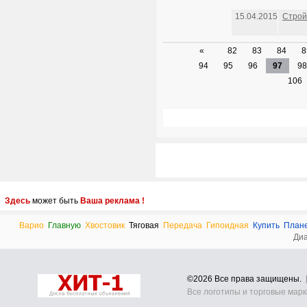
15.04.2015
Стро
«
82
83
84
8
94
95
96
97
98
106
Здесь
может быть
Ваша реклама !
Bapио
Главную
Хвостовик
Тяговая
Передача
Гипоидная
Купить
Плане
Ди
©2026 Все права защищены.
Все логотипы и торговые мар