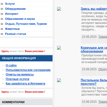
Услуги
Здесь вы найдет
Оборудование
Покупки одежды, д
Интернет
особенно, когда т
Образование и наука
или не можешь най
интернет-магазино
Отдых, Путешествия, Туризм
продукты. скидки 
Животные
продукте...
Разные статьи
15.06.2015
Товар
Кормушки для св
оборудования
Здесь
может быть
Ваша реклама !
Приобретение обо
ОБЩАЯ ИНФОРМАЦИЯ
производителей м
их в нашей сегодн
О сайте
15.06.2015
Обору
Пользовательское соглашение
Ответы на вопросы
Платные услуги
Постельное бель
Как заработать в Интернете
простого?
Хотели бы знать, 
обычного? Прочтит
Здесь
может быть
Ваша реклама !
достоинствах таких
15.06.2015
Товар
КОММЕНТАРИИ