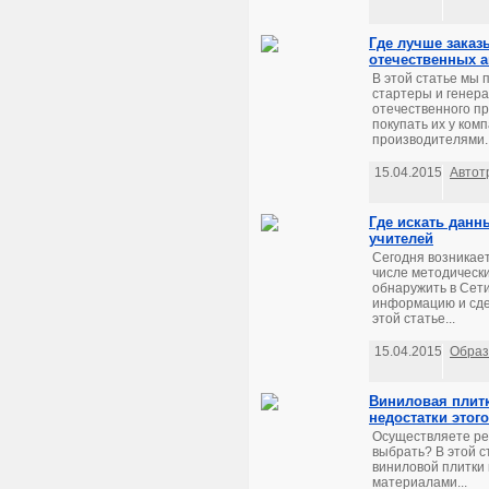
Где лучше заказ
отечественных 
В этой статье мы 
стартеры и генер
отечественного пр
покупать их у ком
производителями..
15.04.2015
Автот
Где искать данн
учителей
Сегодня возникает
числе методически
обнаружить в Сети
информацию и сде
этой статье...
15.04.2015
Образ
Виниловая плитк
недостатки этог
Осуществляете рем
выбрать? В этой с
виниловой плитки
материалами...