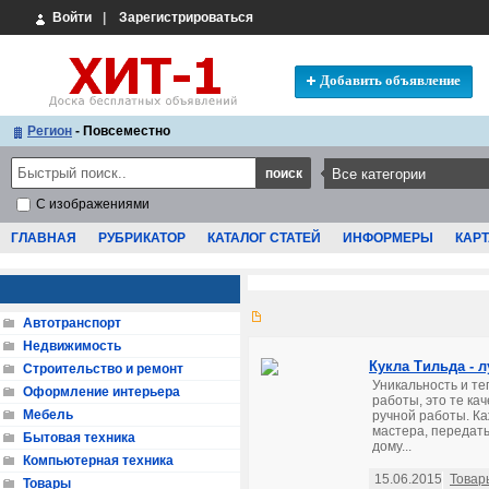
Войти
|
Зарегистрироваться
Добавить объявление
Регион
- Повсеместно
С изображениями
ГЛАВНАЯ
РУБРИКАТОР
КАТАЛОГ СТАТЕЙ
ИНФОРМЕРЫ
КАРТ
Автотранспорт
Недвижимость
Кукла Тильда - 
Строительство и ремонт
Уникальность и те
Оформление интерьера
работы, это те ка
Мебель
ручной работы. Ка
мастера, передат
Бытовая техника
дому...
Компьютерная техника
15.06.2015
Товар
Товары