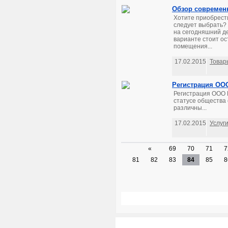
Обзор современн
Хотите приобрести
следует выбрать?
на сегодняшний де
варианте стоит ос
помещения...
17.02.2015
Товар
Регистрация ОО
Регистрация ООО 
статусе общества 
различны...
17.02.2015
Услуг
«
69
70
71
7
81
82
83
84
85
8