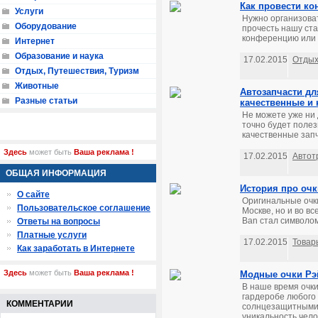
Как провести ко
Услуги
Нужно организова
Оборудование
прочесть нашу ста
конференцию или с
Интернет
Образование и наука
17.02.2015
Отдых
Отдых, Путешествия, Туризм
Животные
Автозапчасти дл
Разные статьи
качественные и 
Не можете уже ни 
точно будет полез
качественные запч
Здесь
может быть
Ваша реклама !
17.02.2015
Автот
ОБЩАЯ ИНФОРМАЦИЯ
История про очки
О сайте
Оригинальные очки
Пользовательское соглашение
Москве, но и во в
Ban стал символом
Ответы на вопросы
Платные услуги
17.02.2015
Товар
Как заработать в Интернете
Здесь
может быть
Ваша реклама !
Модные очки Рэй
В наше время очки
гардеробе любого 
КОММЕНТАРИИ
солнцезащитными 
уникальность челов