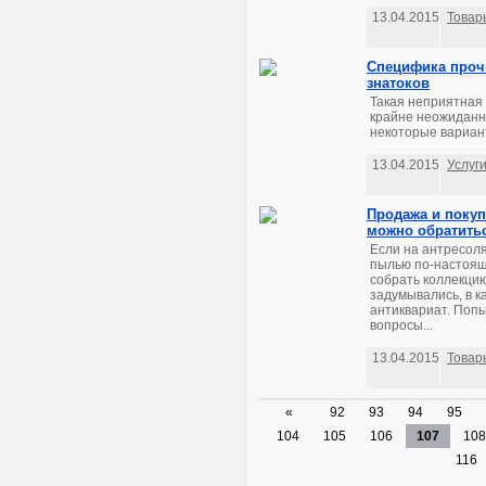
13.04.2015
Товар
Специфика проч
знатоков
Такая неприятная 
крайне неожиданн
некоторые вариан
13.04.2015
Услуг
Продажа и покуп
можно обратить
Если на антресоля
пылью по-настоящ
собрать коллекцию
задумывались, в к
антиквариат. Попы
вопросы...
13.04.2015
Товар
«
92
93
94
95
104
105
106
107
108
116