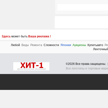
Здесь
может быть
Ваша реклама !
Любой
Виды
Ремонта
Сложности
Японии
Аукционы
Купитьавто
Ре
Ленточны
©2026 Все права защищены.
Все логотипы и торговые мар