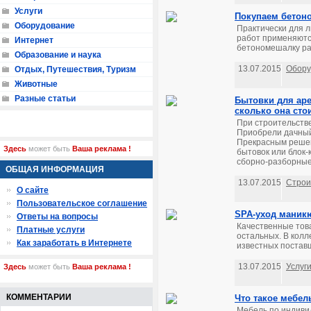
Услуги
Покупаем бетон
Оборудование
Практически для 
работ применяются
Интернет
бетономешалку рас
Образование и наука
13.07.2015
Обору
Отдых, Путешествия, Туризм
Животные
Разные статьи
Бытовки для аре
сколько она сто
При строительстве
Приобрели дачный 
Прекрасным решен
Здесь
может быть
Ваша реклама !
бытовок или блок-
сборно-разборные 
ОБЩАЯ ИНФОРМАЦИЯ
13.07.2015
Строи
О сайте
Пользовательское соглашение
SPA-уход маник
Ответы на вопросы
Качественные това
Платные услуги
остальных. В кол
Как заработать в Интернете
известных поставщ
13.07.2015
Услуг
Здесь
может быть
Ваша реклама !
КОММЕНТАРИИ
Что такое мебель
Мебель по индиви