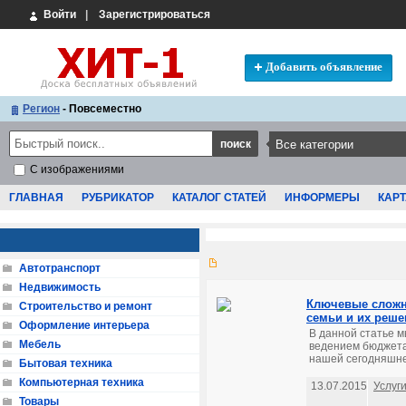
Войти
|
Зарегистрироваться
Добавить объявление
Регион
- Повсеместно
С изображениями
ГЛАВНАЯ
РУБРИКАТОР
КАТАЛОГ СТАТЕЙ
ИНФОРМЕРЫ
КАРТ
Автотранспорт
Недвижимость
Ключевые сложн
Строительство и ремонт
семьи и их реше
Оформление интерьера
В данной статье м
Мебель
ведением бюджета 
нашей сегодняшней
Бытовая техника
Компьютерная техника
13.07.2015
Услуг
Товары