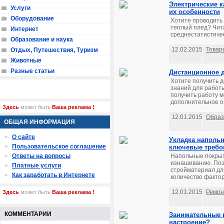
Электрические 
Услуги
их особенности
Оборудование
Хотите проводить
теплый плед? Чита
Интернет
среднестатистичес
Образование и наука
12.02.2015
Товар
Отдых, Путешествия, Туризм
Животные
Разные статьи
Дистанционное д
Хотите получить 
знаний для работ
получить работу м
дополнительное об
Здесь
может быть
Ваша реклама !
12.01.2015
Образ
ОБЩАЯ ИНФОРМАЦИЯ
О сайте
Укладка наполь
Пользовательское соглашение
ключевые требо
Ответы на вопросы
Напольные покрыт
изнашиванию. Поэ
Платные услуги
стройматериал для
Как заработать в Интернете
количество фактор
12.01.2015
Ремон
Здесь
может быть
Ваша реклама !
КОММЕНТАРИИ
Занимательные в
настроение?