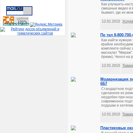
Как улучшить нас
смешные видео в И
бывают, где их мо
12.01.2015
Услуг
По тел 8-800-70
Как найти нужную 
крайне необходим
комплекте сейчас 
масхалат "Мираж".
брюки), Чехол на 
12.01.2015
Товар
Модернизация п
6Б7
Стандартное подт
сделанное из ремн
неудобен при нош
современное подт
подушки и затяги
12.01.2015
Товар
Пластиковые ок