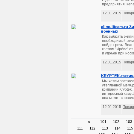
В данной статье 
предприятия Reha
12.01.2015
Товар
allmulticam.ru 
военных
Как выбрать экипи
необходимый, зимн
пойдет речь. Bear
костюм "Ирбис" от
и удобен при носк
12.01.2015
Товар
KRYPTEK-тактиче
Мы хотим рассказа
утепленной мембра
компании Kryptek.
интересный камуфл
она может справля
12.01.2015
Товар
«
101
102
103
111
112
113
114
115