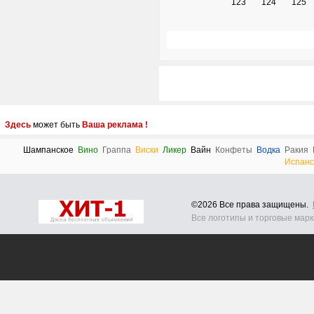
123
124
125
Здесь
может быть
Ваша реклама !
Шампанское
Вино
Граппа
Виски
Ликер
Вайн
Конфеты
Водка
Ракия
Испанс
©2026 Все права защищены.
Все логотипы и торговые мар