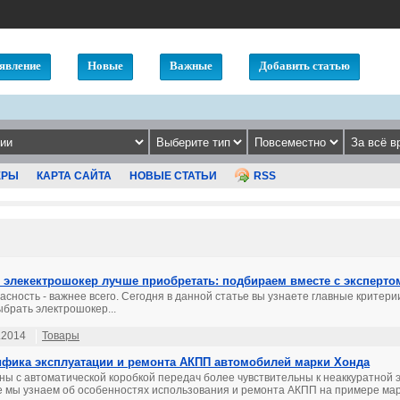
явление
Новые
Важные
Добавить статью
ЕРЫ
КАРТА САЙТА
НОВЫЕ СТАТЬИ
RSS
 элекектрошокер лучше приобретать: подбираем вместе с эксперто
асность - важнее всего. Сегодня в данной статье вы узнаете главные критери
ыбрать электрошокер...
.2014
Товары
фика эксплуатации и ремонта АКПП автомобилей марки Хонда
ы с автоматической коробкой передач более чувствительны к неаккуратной 
е мы узнаем об особенностях использования и ремонта АКПП на примере марк