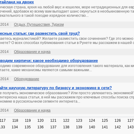
 тайланд на двоих
ическая страна, кухня на любой вкус и кошелек, море нетрадиционных для ев
ечений, вдобавок ко всему вам выпадает шанс окунуться в необыкновенную та
екательного в такой поездке изрядное количество...
.2014
Отдых, Путешествия, Туризм
есные статьи: где разместить свой труд?
аетесь журналистикой? Желаете разместить свои сочинения? Где это можно
нете? О всех способах публикования статьи в Рунете мы расскажем в нашей с
.2014
Образование и наука
водим кирпичи: какое необходимо оборудование
одимо современное оборудование для изготовления такого материала, как ки
таете, какие механизмы являются самыми важными...
.2014
Оборудование
айти научную литературу по бизнесу и экономике в сети?
е получить экономическое образование? Или просто увлекаетесь экономикой
интересна наша статья, в ней мы расскажем про ключевые способы поиска с
ономике в русскоязычном сегменте интернета...
.2014
Образование и наука
117
118
119
120
121
122
123
124
125
126
127
133
134
135
136
137
138
139
140
141
142
143