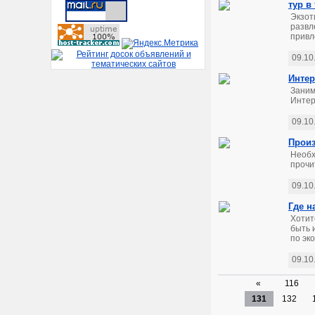
тур в
Экзот
развл
привл
09.10
Интер
Заним
Интер
09.10
Произ
Необх
прочи
09.10
Где н
Хотит
быть 
по эк
09.10
«
116
131
132