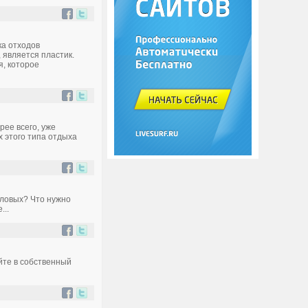
ка отходов
 является пластик.
, которое
рее всего, уже
х этого типа отдыха
оловых? Что нужно
...
йте в собственный