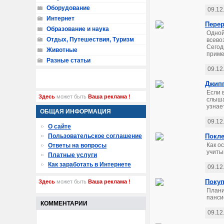
Оборудование
09.12
Интернет
Перер
Образование и наука
Одной
Отдых, Путешествия, Туризм
всево
Сегод
Животные
приме
Разные статьи
09.12
Джипп
Если 
Здесь
может быть
Ваша реклама !
слыша
узнае
ОБЩАЯ ИНФОРМАЦИЯ
09.12
О сайте
Пользовательское соглашение
Покле
Как о
Ответы на вопросы
учиты
Платные услуги
Как заработать в Интернете
09.12
Покуп
Здесь
может быть
Ваша реклама !
Плани
панси
КОММЕНТАРИИ
09.12