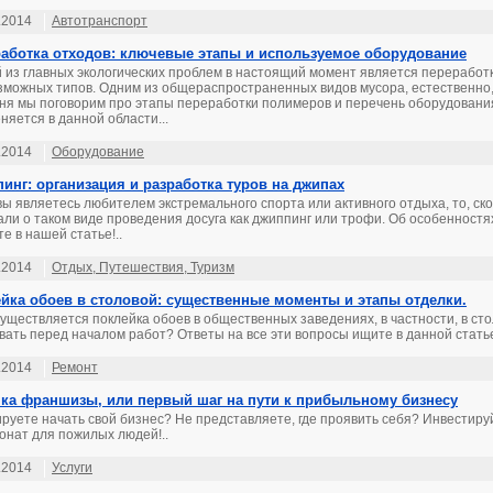
.2014
Автотранспорт
аботка отходов: ключевые этапы и используемое оборудование
 из главных экологических проблем в настоящий момент является переработ
зможных типов. Одним из общераспространенных видов мусора, естественно,
ня мы поговорим про этапы переработки полимеров и перечень оборудования
няется в данной области...
.2014
Оборудование
инг: организация и разработка туров на джипах
вы являетесь любителем экстремального спорта или активного отдыха, то, ско
ли о таком виде проведения досуга как джиппинг или трофи. Об особенностя
те в нашей статье!..
.2014
Отдых, Путешествия, Туризм
йка обоев в столовой: существенные моменты и этапы отделки.
существляется поклейка обоев в общественных заведениях, в частности, в ст
вать перед началом работ? Ответы на все эти вопросы ищите в данной статье
.2014
Ремонт
ка франшизы, или первый шаг на пути к прибыльному бизнесу
руете начать свой бизнес? Не представляете, где проявить себя? Инвестиру
онат для пожилых людей!..
.2014
Услуги