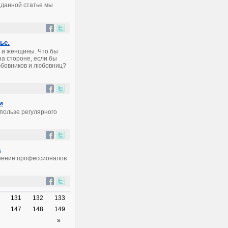
 данной статье мы
ье.
 и женщины. Что бы
на стороне, если бы
юбовников и любовниц?
и
пользе регулярного
а
мнение профессионалов
131
132
133
147
148
149
»