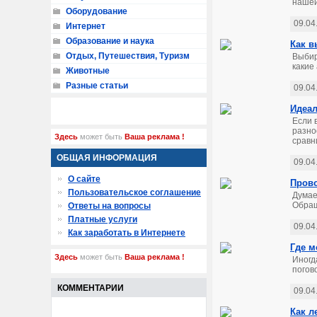
нашей
Оборудование
09.04
Интернет
Образование и наука
Как в
Отдых, Путешествия, Туризм
Выбир
какие
Животные
Разные статьи
09.04
Идеал
Если 
разно
Здесь
может быть
Ваша реклама !
сравн
ОБЩАЯ ИНФОРМАЦИЯ
09.04
О сайте
Прово
Пользовательское соглашение
Думае
Обращ
Ответы на вопросы
Платные услуги
09.04
Как заработать в Интернете
Где м
Здесь
может быть
Ваша реклама !
Иногд
погово
КОММЕНТАРИИ
09.04
Как л