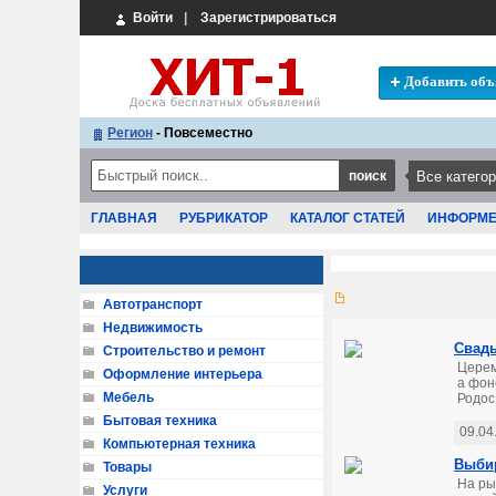
Войти
|
Зарегистрироваться
Добавить объ
Регион
- Повсеместно
ГЛАВНАЯ
РУБРИКАТОР
КАТАЛОГ СТАТЕЙ
ИНФОРМ
Автотранспорт
Недвижимость
Свадь
Строительство и ремонт
Церем
Оформление интерьера
а фон
Мебель
Родос
Бытовая техника
09.04
Компьютерная техника
Выбир
Товары
На ры
Услуги