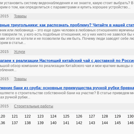
и установить систему видеонаблюдения и не знаете, какую стоит выбрать? В
орим о том, как определиться с параметрами и купить хорошее устройство...
.2015
Товары
ные треугольники: как распознать проблему? Читайте в нашей стат
ник или любовница – это еще один человек в любовных отношениях мужчины
и говорили те, у кого есть подобные отношения, но у них никто не завелся бы 
ами этого не хотели и не позволили бы им быть. Почему люди заводят себе л
рим в статье...
.2015
Услуги
агаем к реализации Настоящий китайский чай с доставкой по Росси
ьшой обзор компании по реализации Китайского чая и мои краткие выводы о 
ебления...
.2015
Товары
жение бани из сруба: основные преимущества ручной рубки бревн
шляете о строительстве собственной бани на участке? В статье приведем 
ах ручной рубки...
.2015
Строительные работы
120
121
122
123
124
125
126
127
128
129
130
136
137
138
139
140
141
142
143
144
145
146