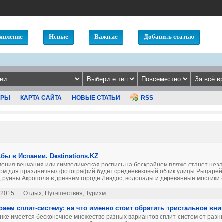
явление
Новые
Важные
Добавить статью
ЕРЫ
КАРТА САЙТА
НОВЫЕ СТАТЬИ
RSS
бы в Испании. Destinations.KZ
ония венчания или символическая роспись на бескрайнем пляже станет не
ом для праздничных фотографий будет средневековый облик улицы Рыцарей
, руины Акрополя в древнем городе Линдос, водопады и деревянные мостики 
.2015
Отдых, Путешествия, Туризм
аем сплит-систему: на что именно стоит обратить пристальное вн
нке имеется бесконечное множество разных вариантов сплит-систем от разн