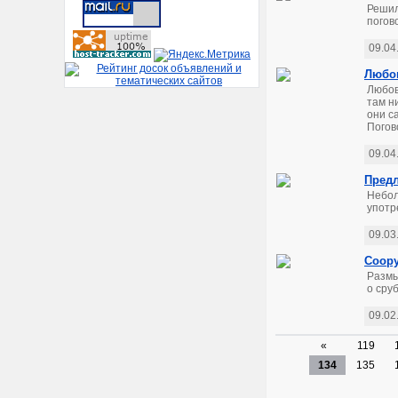
Решил
погов
09.04
Любов
Любов
там н
они с
Погово
09.04
Предл
Небол
употр
09.03
Соору
Размы
о сруб
09.02
«
119
134
135