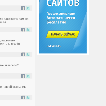
мы расскажем вам, на
шел...
, насколько
елить для себя
зой и весело?
 В нашей статье мы