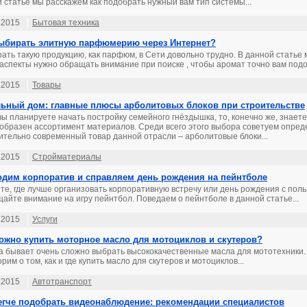
 статье мы расскажем как подобрать нужный вам тип системы...
.2015
Бытовая техника
ыбирать элитную парфюмерию через Интернет?
ать такую продукцию, как парфюм, в Сети довольно трудно. В данной статье 
 аспекты нужно обращать внимание при поиске , чтобы аромат точно вам подо
.2015
Товары
ьный дом: главные плюсы арболитовых блоков при строительстве
вы планируете начать постройку семейного гнёздышка, то, конечно же, знаете
образен ассортимент материалов. Среди всего этого выбора советуем опред
ительно современный товар данной отрасли – арболитовые блоки...
.2015
Стройматериалы
дим корпоратив и справляем день рождения на пейнтболе
те, где лучше организовать корпоративную встречу или день рождения с поль
айте внимание на игру пейнтбол. Поведаем о пейнтболе в данной статье...
.2015
Услуги
ожно купить моторное масло для мотоциклов и скутеров?
а бывает очень сложно выбрать высококачественные масла для мототехники.
рим о том, как и где купить масло для скутеров и мотоциклов...
.2015
Автотранспорт
егче подобрать видеонаблюдение: рекомендации специалистов