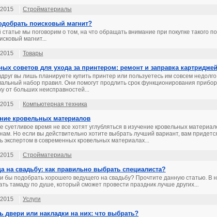
.2015
Стройматериалы
одобрать поисковый магнит?
й статье мы поговорим о том, на что обращать внимание при покупке такого п
исковый магнит...
.2015
Товары
ных советов для ухода за принтером: ремонт и заправка картридже
вдруг вы лишь планируете купить принтер или пользуетесь им совсем недолго,
альный набор правил. Они помогут продлить срок функционирования прибор
ку от больших неисправностей...
.2015
Компьютерная техника
ние кровельных материалов
е суетливое время не все хотят углубляться в изучение кровельных материал
нам. Но если вы действительно хотите выбрать лучший вариант, вам придется
ть экспертом в современных кровельных материалах...
.2015
Стройматериалы
а на свадьбу: как правильно выбрать специалиста?
и бы подобрать хорошего ведущего на свадьбу? Прочтите данную статью. В н
ать тамаду по душе, который сможет провести праздник лучше других...
.2015
Услуги
ь двери или накладки на них: что выбрать?