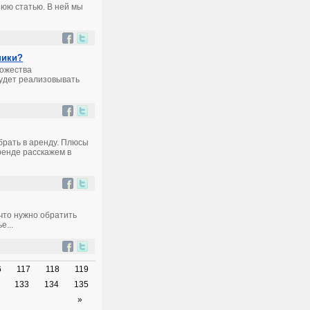
юю статью. В ней мы
ники?
ножества
будет реализовывать
брать в аренду. Плюсы
ренде расскажем в
что нужно обратить
е...
6
117
118
119
133
134
135
»