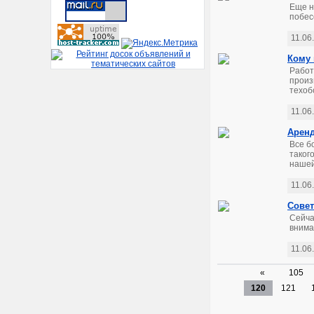
Еще н
побес
11.06
Кому 
Работ
произ
техоб
11.06
Аренд
Все б
таког
нашей
11.06
Совет
Сейча
внима
11.06
«
105
120
121