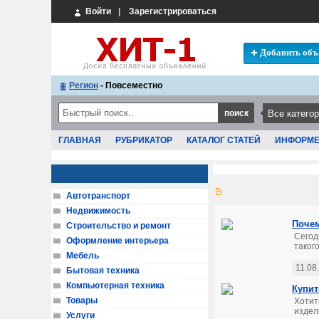
Войти
|
Зарегистрироваться
Добавить объ
Регион
- Повсеместно
ГЛАВНАЯ
РУБРИКАТОР
КАТАЛОГ СТАТЕЙ
ИНФОРМ
Автотранспорт
Недвижимость
Почем
Строительство и ремонт
Сегод
Оформление интерьера
такого
Мебель
11.08
Бытовая техника
Компьютерная техника
Купит
Товары
Хотит
издел
Услуги