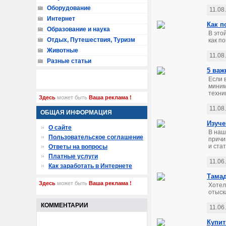
Оборудование
11.08
Интернет
Как п
Образование и наука
В это
Отдых, Путешествия, Туризм
как по
Животные
11.08
Разные статьи
5 важ
Если 
миним
техни
Здесь
может быть
Ваша реклама !
11.08
ОБЩАЯ ИНФОРМАЦИЯ
Изуче
О сайте
В наш
Пользовательское соглашение
причи
и ста
Ответы на вопросы
Платные услуги
11.06
Как заработать в Интернете
Тамад
Здесь
может быть
Ваша реклама !
Хотел
отыск
КОММЕНТАРИИ
11.06
Купит