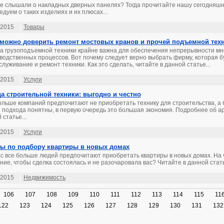
е слышали о накладных дверных панелях? Тогда прочитайте нашу сегодняшн
едуем о таких изделиях и их плюсах...
.2015
Товары
можно доверить ремонт мостовых кранов и прочей подъемной тех
а грузоподъемной техники крайне важна для обеспечения непрерывности м
водственных процессов. Вот почему следует верно выбрать фирму, которая 
служивание и ремонт техники. Как это сделать, читайте в данной статье...
.2015
Услуги
а строительной техники: выгодно и честно
ольше компаний предпочитают не приобретать технику для строительства, а 
о подхода понятны, в первую очередь это большая экономия. Подробнее об а
 статье...
.2015
Услуги
ы по подбору квартиры в новых домах
с все больше людей предпочитают приобретать квартиры в новых домах. На 
ние, чтобы сделка состоялась и не разочаровала вас? Читайте в данной стать
.2015
Недвижимость
106
107
108
109
110
111
112
113
114
115
11
122
123
124
125
126
127
128
129
130
131
132