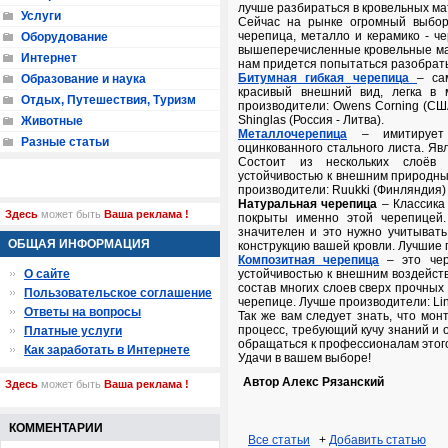
лучше разбираться в кровельных ма
Услуги
Сейчас на рынке огромный выбор
черепица, металло и керамико - ч
Оборудование
вышеперечисленные кровельные мат
Интернет
нам придется попытаться разобрать
Битумная гибкая черепица
– са
Образование и наука
красивый внешний вид, легка в 
Отдых, Путешествия, Туризм
производители: Owens Corning (США)
Shinglas (Россия - Литва).
Животные
Металлочерепица
– имитирует
Разные статьи
оцинкованного стального листа. Я
Состоит из нескольких слоёв
устойчивостью к внешним природн
производители: Ruukki (Финляндия) 
Натуральная черепица
– Классика
Здесь
может быть
Ваша реклама !
покрыты именно этой черепицей.
значителен и это нужно учитыват
ОБЩАЯ ИНФОРМАЦИЯ
конструкцию вашей кровли. Лучшие 
Композитная черепица
– это чер
О сайте
устойчивостью к внешним воздейст
состав многих слоев сверх прочных
Пользовательское соглашение
черепице. Лучше производители: Lin
Ответы на вопросы
Так же вам следует знать, что мо
процесс, требующий кучу знаний и 
Платные услуги
обращаться к профессионалам этого
Как заработать в Интернете
Удачи в вашем выборе!
Автор Алекс Рязанский
Здесь
может быть
Ваша реклама !
КОММЕНТАРИИ
Все статьи
+
Добавить статью