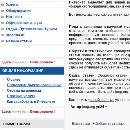
Интернет выделяет для вашей це
Услуги
убирая как географические, так и ку
Оборудование
Вот несколько несложных путей, как
Интернет
Образование и наука
Подать заявление в научный жу
Отдых, Путешествия, Туризм
отвечала тематике выбранного 
информационную ценность. Кром
Животные
предъявляют очень высокие запрос
Разные статьи
приложить достаточно усилий, чтоб
Соцсети и тематические сообщес
статьи попасть на всеобщее обозр
интересующую вас группу или сооб
Здесь
может быть
Ваша реклама !
сможете получить наиболее великое
здесь не отличается объективность
ОБЩАЯ ИНФОРМАЦИЯ
Сайты статей
. Сборники статей 
О сайте
научных изысканий. Вам можно и
объем и к качеству материалов ос
Пользовательское соглашение
прочесть правила конкретного пор
Ответы на вопросы
веб-сайта может быть сайт joog.org.
Платные услуги
Как ловить
донной снастью
успешно 
Как заработать в Интернете
Автор joog.org ун24 +
Здесь
может быть
Ваша реклама !
Все статьи
+
Добавить статью
КОММЕНТАРИИ