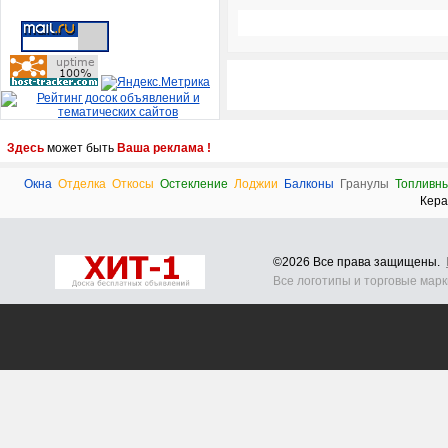
Здесь
может быть
Ваша реклама !
Окна
Отделка
Откосы
Остекление
Лоджии
Балконы
Гранулы
Топливн
Кера
©2026 Все права защищены.
Все логотипы и торговые мар