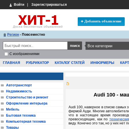
Войти
|
Зарегистрироваться
Добавить объявление
Регион
- Повсеместно
С изображениями
ГЛАВНАЯ
РУБРИКАТОР
КАТАЛОГ СТАТЕЙ
ИНФОРМЕРЫ
КАРТ
Автотранспорт
Недвижимость
Audi 100 - м
Строительство и ремонт
Оформление интерьера
Audi 100, наверное в списке самых
Мебель
фирмой Ауди. Многие автолюбители п
что в настоящее время производя
Бытовая техника
превосходящие, как по
технически
Компьютерная техника
виду. Конечно это так, но у них не
Товары