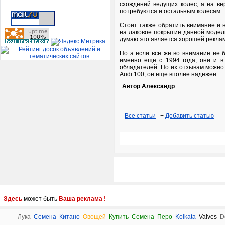
схождений ведущих колес, а на ве
потребуются и остальным колесам.
Стоит также обратить внимание и 
на лаковое покрытие данной модели
думаю это является хорошей реклам
Но а если все же во внимание не б
именно еще с 1994 года, они и в
обладателей. По их отзывам можно 
Audi 100, он еще вполне надежен.
Автор Александр
Все статьи
+
Добавить статью
Здесь
может быть
Ваша реклама !
Лука
Семена
Китано
Овощей
Купить
Cемена
Перо
Kolkata
Valves
D