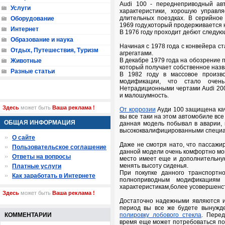
Audi 100 - переднеприводный ав
Услуги
характеристики, хорошую управл
длительных поездках. В серийное
Оборудование
1969 году,который продерживается н
Интернет
В 1976 году проходит дебют следую
Образование и наука
Начиная с 1978 года с конвейера с
Отдых, Путешествия, Туризм
агрегатами.
В декабре 1979 года на обозрение 
Животные
который получает собственное назва
Разные статьи
В 1982 году в массовое произв
модификации, что стало очен
Нетрадиционными чертами Audi 200
и малошумность.
Здесь
может быть
Ваша реклама !
От коррозии
Ауди 100 защищена ка
вы все таки на этом автомобиле все
ОБЩАЯ ИНФОРМАЦИЯ
данная модель побывал в аварии,
высококвалифицированными специа
О сайте
Даже не смотря нато, что пассажир
Пользовательское соглашение
данной модели очень комфортно мог
Ответы на вопросы
место имеет еще и дополнительную
менять высоту сиденья.
Платные услуги
При покупке данного транспортно
Как заработать в Интернете
полноприводным модификациям "
характеристикам,более усовершенс
Здесь
может быть
Ваша реклама !
Достаточно надежными являются и
период вы все же будете вынужде
КОММЕНТАРИИ
полировку лобового стекла
. Пере
время еще может потребоваться по 