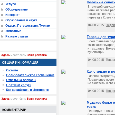
Полезные совет
Услуги
В текущей ситуац
Оборудование
цены на жилье рас
остаются на очень
Интернет
переезд в Крым н
Образование и наука
04.08.2015
Недви
Отдых, Путешествия, Туризм
Животные
Разные статьи
Товары для тури
Всем фанатам отды
таких аксессуаров
и так далее. Боле
публикации...
Здесь
может быть
Ваша реклама !
04.08.2015
Товар
ОБЩАЯ ИНФОРМАЦИЯ
О сайте
Как стильно и н
Пользовательское соглашение
Главная хитрость 
Правильнее всего
Ответы на вопросы
не взлетели в связ
Платные услуги
Как заработать в Интернете
04.08.2015
Товар
Здесь
может быть
Ваша реклама !
Мужское белье о
товар
КОММЕНТАРИИ
Планируете начать
фирменного нижнег