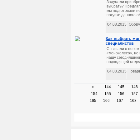
Задумали приобрес
выбрать? Предлаг
мы подготовили не
покупке данного о
04.08.2015
Обору
Как выбрать мо
специалистов
Слышали о новом 
«моноколесо», но 
нашу сегодняшнюю
подходящей модел
04.08.2015
Товар
«
144
145
146
154
155
156
157
165
166
167
168