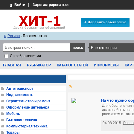
Войти
|
Зарегистрироваться
Добавить объявление
Регион
- Повсеместно
С изображениями
ГЛАВНАЯ
РУБРИКАТОР
КАТАЛОГ СТАТЕЙ
ИНФОРМЕРЫ
КАРТ
Автотранспорт
Недвижимость
На что нужно об
Строительство и ремонт
Для обеспечения 
Оформление интерьера
должны быть осна
Мебель
расскажем о том, к
Бытовая техника
04.08.2015
Разны
Компьютерная техника
Товары