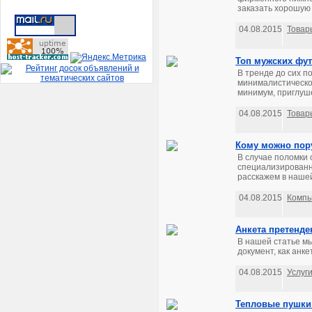
заказать хорошую 
04.08.2015
Товар
Топ мужских фу
В тренде до сих п
минималистическом
минимум, приглуше
04.08.2015
Товар
Кому можно пор
В случае поломки 
специализированны
расскажем в нашей
04.08.2015
Компь
Анкета претенде
В нашей статье мы
документ, как анке
04.08.2015
Услуг
Тепловые пушки