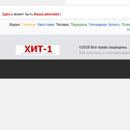
Здесь
может быть
Ваша реклама !
Bapио
Главную
Хвостовик
Тяговая
Передача
Гипоидная
Купить
План
Н
©2026 Все права защищены.
Все логотипы и торговые мар