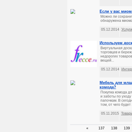
Если у вас миом
Можно ли сохрани
обнаружена миома
05.12.2014
Услуг
Используем дос
Виртуальная доск
торговцев и береж
недорогих товаро
вещей...
05.12.2014
Интер
Мебель для млад
комода?
Покупка комода д
и заботы по уход
папочкам. В сего
том, от чего будет
05.11.2015
Товар
«
137
138
139