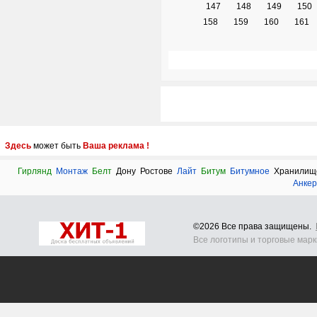
147
148
149
150
158
159
160
161
Здесь
может быть
Ваша реклама !
Гирлянд
Монтаж
Белт
Дону
Ростове
Лайт
Битум
Битумное
Хранилищ
Анке
©2026 Все права защищены.
Все логотипы и торговые мар