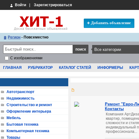
Войти
|
Зарегистрироваться
Добавить объявление
Регион
- Повсеместно
С изображениями
ГЛАВНАЯ
РУБРИКАТОР
КАТАЛОГ СТАТЕЙ
ИНФОРМЕРЫ
КАРТ
Автотранспорт
Недвижимость
Ремонт "Евро-Лю
Строительство и ремонт
Контакты
Оформление интерьера
Компания АртДиза
Мебель
квартир, помещен
сложности и стил
Бытовая техника
индивидуальный по
Компьютерная техника
профессионала...
Товары