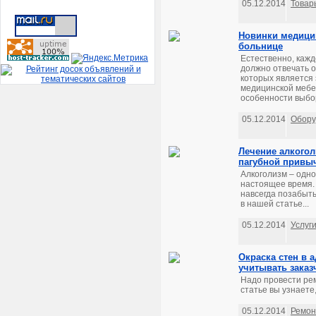
05.12.2014
Товар
Новинки медици
больнице
Естественно, каж
должно отвечать о
которых является 
медицинской мебе
особенности выбор
05.12.2014
Обору
Лечение алкогол
пагубной привы
Алкоголизм – одн
настоящее время. 
навсегда позабыт
в нашей статье...
05.12.2014
Услуг
Окраска стен в 
учитывать заказ
Надо провести ре
статье вы узнаете,
05.12.2014
Ремон