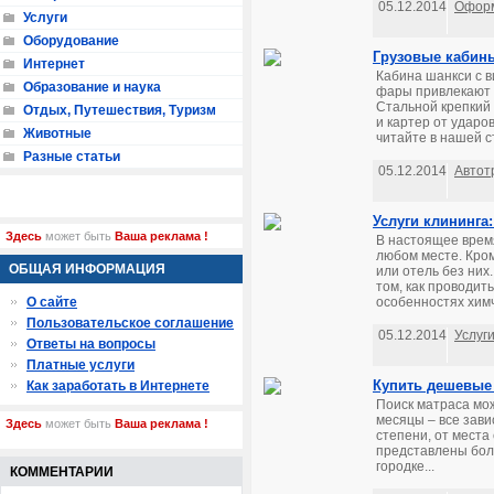
05.12.2014
Оформ
Услуги
Оборудование
Грузовые кабин
Интернет
Кабина шанкси с в
Образование и наука
фары привлекают в
Стальной крепкий
Отдых, Путешествия, Туризм
и картер от ударо
Животные
читайте в нашей ст
Разные статьи
05.12.2014
Автот
Услуги клининга
Здесь
может быть
Ваша реклама !
В настоящее врем
любом месте. Кром
ОБЩАЯ ИНФОРМАЦИЯ
или отель без них
том, как проводить
О сайте
особенностях химч
Пользовательское соглашение
05.12.2014
Услуг
Ответы на вопросы
Платные услуги
Купить дешевые
Как заработать в Интернете
Поиск матраса мож
месяцы – все зави
Здесь
может быть
Ваша реклама !
степени, от места
представлены бол
городке...
КОММЕНТАРИИ