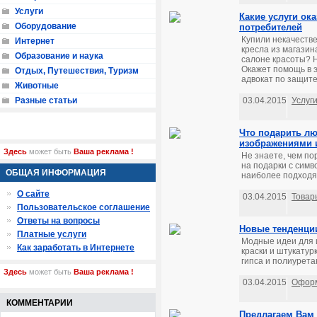
Услуги
Какие услуги ок
Оборудование
потребителей
Купили некачеств
Интернет
кресла из магази
Образование и наука
салоне красоты? Н
Окажет помощь в э
Отдых, Путешествия, Туризм
адвокат по защите
Животные
Разные статьи
03.04.2015
Услуг
Что подарить лю
изображениями 
Здесь
может быть
Ваша реклама !
Не знаете, чем п
на подарки с симв
ОБЩАЯ ИНФОРМАЦИЯ
наиболее подходя
О сайте
03.04.2015
Товар
Пользовательское соглашение
Ответы на вопросы
Новые тенденци
Платные услуги
Модные идеи для 
Как заработать в Интернете
краски и штукатур
гипса и полиурет
Здесь
может быть
Ваша реклама !
03.04.2015
Оформ
КОММЕНТАРИИ
Предлагаем Вам