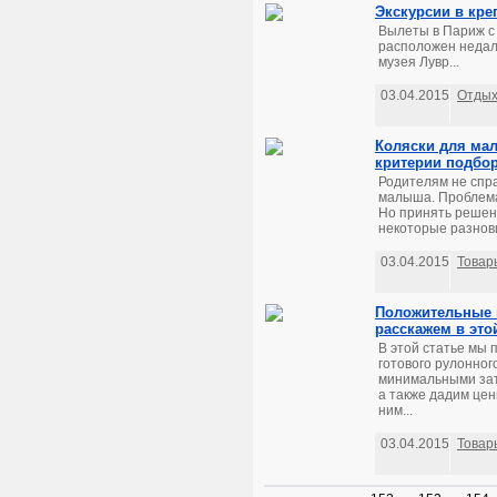
Экскурсии в кре
Вылеты в Париж с 
расположен недал
музея Лувр...
03.04.2015
Отдых
Коляски для мал
критерии подбо
Родителям не спра
малыша. Проблема
Но принять решен
некоторые разнови
03.04.2015
Товар
Положительные к
расскажем в этой
В этой статье мы 
готового рулонного
минимальными затр
а также дадим цен
ним...
03.04.2015
Товар