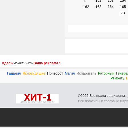
«
152
153
154
162
163
164
165
173
Здесь
может быть
Ваша реклама !
Гадания
Ясновидящие
Приворот
Магия
Испаритель
Роторный
Генера
Ремонту
Б
©2026 Все права защищены.
Все логотипы и торговые мар