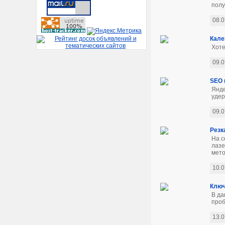
полу
08.0
Кале
Хоте
09.0
SEO 
Янде
удер
09.0
Резк
На с
лазе
мето
10.0
Ключ
В да
проб
13.0