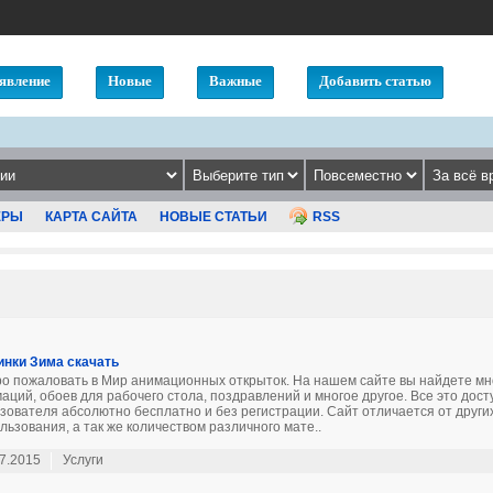
явление
Новые
Важные
Добавить статью
ЕРЫ
КАРТА САЙТА
НОВЫЕ СТАТЬИ
RSS
инки Зима скачать
о пожаловать в Мир анимационных открыток. На нашем сайте вы найдете мн
аций, обоев для рабочего стола, поздравлений и многое другое. Все это дост
зователя абсолютно бесплатно и без регистрации. Сайт отличается от други
льзования, а так же количеством различного мате..
7.2015
Услуги