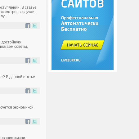
ступлений. В статье
рассмотрены случаи,
у...
и достойную
длагаем советы,
ие? В данной статье
суется экономикой.
хования жизни,