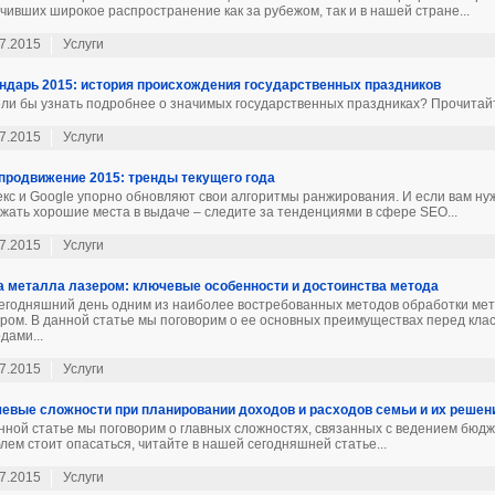
чивших широкое распространение как за рубежом, так и в нашей стране...
7.2015
Услуги
ндарь 2015: история происхождения государственных праздников
ли бы узнать подробнее о значимых государственных праздниках? Прочитайт
7.2015
Услуги
продвижение 2015: тренды текущего года
кс и Google упорно обновляют свои алгоритмы ранжирования. И если вам нуж
жать хорошие места в выдаче – следите за тенденциями в сфере SEO...
7.2015
Услуги
а металла лазером: ключевые особенности и достоинства метода
егодняшний день одним из наиболее востребованных методов обработки мет
ром. В данной статье мы поговорим о ее основных преимуществах перед кла
дами...
7.2015
Услуги
евые сложности при планировании доходов и расходов семьи и их решен
нной статье мы поговорим о главных сложностях, связанных с ведением бюдж
лем стоит опасаться, читайте в нашей сегодняшней статье...
7.2015
Услуги