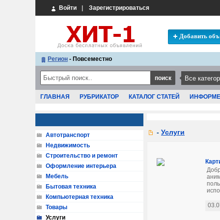
Войти
|
Зарегистрироваться
Добавить объ
Регион
- Повсеместно
ГЛАВНАЯ
РУБРИКАТОР
КАТАЛОГ СТАТЕЙ
ИНФОРМ
-
Услуги
Автотранспорт
Недвижимость
Строительство и ремонт
Карт
Оформление интерьера
Добр
Мебель
аним
поль
Бытовая техника
испо
Компьютерная техника
03.0
Товары
Услуги