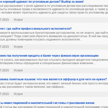
н хороший адвокат по уголовным делам? Выбор за вами!
ья рассказывает о роли адвоката по уголовным делам при расследовании пре
рыты основные права и возможности адвоката по уголовным делам, а также 
а человек может пригласить адвоката для защиты своих прав по уголовному дел
7.2015
Услуги
чет: где найти профессионального исполнителя?
ируете воспользоваться бухгалтерским аутсорсингом, но не знаете, как найт
низацию? Тогда советуем обратить внимание на даннуюстатью. В ней мы пре
рые должны помочьвам отыскать надежного исполнителя...
7.2015
Услуги
оинства получения кредита в банке через финансовую организацию
те узнать, как максимально быстро отыскать выгодное кредитное предложен
бговорим плюсы обращения в специальные финансовые компании...
7.2015
Услуги
омика понятным языком: что чем является оффшор и для чего он нужен?
ая статья будет интересна всем, кто имеет личный бизнес или просто интере
ь мы расскажем о таком явлении, как оффшор...
7.2015
Услуги
ы инвестиционной и накопительной системы страхования жизни
ой статье мы расскажем об инвестиционной и накопительной программе стра