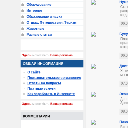
Нуже
Оборудование
Стат
Интернет
раск
когд
Образование и наука
Отдых, Путешествия, Туризм
06.0
Животные
Буху
Разные статьи
План
орга
кото
Здесь
может быть
Ваша реклама !
06.0
ОБЩАЯ ИНФОРМАЦИЯ
Дост
Хоти
О сайте
мы о
Пользовательское соглашение
Ответы на вопросы
07.0
Платные услуги
Как заработать в Интернете
Экон
Данн
Здес
Здесь
может быть
Ваша реклама !
08.0
КОММЕНТАРИИ
Плюс
В эт