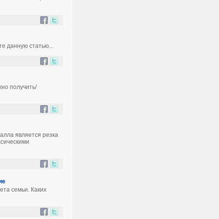
е данную статью...
но получить/
алла является резка
ссическими
ие
ета семьи. Каких