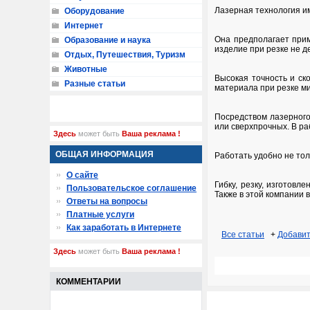
Лазерная технология и
Оборудование
Интернет
Она предполагает прим
Образование и наука
изделие при резке не 
Отдых, Путешествия, Туризм
Животные
Высокая точность и ск
Разные статьи
материала при резке м
Посредством лазерного
или сверхпрочных. В ра
Здесь
может быть
Ваша реклама !
ОБЩАЯ ИНФОРМАЦИЯ
Работать удобно не тол
О сайте
Гибку, резку, изготов
Пользовательское соглашение
Также в этой компании 
Ответы на вопросы
Платные услуги
Как заработать в Интернете
Все статьи
+
Добавит
Здесь
может быть
Ваша реклама !
КОММЕНТАРИИ