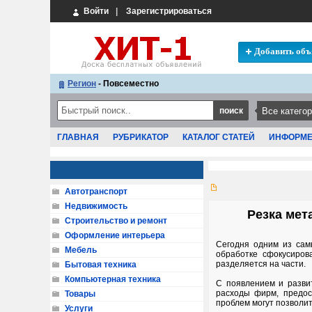
Войти
|
Зарегистрироваться
Добавить объ
Регион
- Повсеместно
ГЛАВНАЯ
РУБРИКАТОР
КАТАЛОГ СТАТЕЙ
ИНФОРМ
Автотранспорт
Недвижимость
Резка мет
Строительство и ремонт
Оформление интерьера
Сегодня одним из сам
Мебель
обработке сфокусиров
разделяется на части.
Бытовая техника
Компьютерная техника
С появлением и развит
расходы фирм, предос
Товары
проблем могут позволи
Услуги