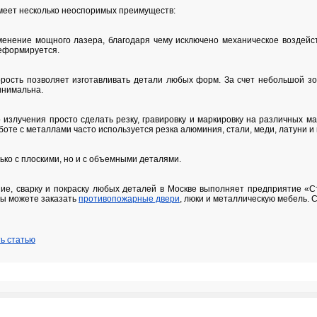
меет несколько неоспоримых преимуществ:
енение мощного лазера, благодаря чему исключено механическое воздейст
деформируется.
орость позволяет изготавливать детали любых форм. За счет небольшой з
инимальна.
 излучения просто сделать резку, гравировку и маркировку на различных ма
боте с металлами часто используется резка алюминия, стали, меди, латуни и 
ько с плоскими, но и с объемными деталями.
ление, сварку и покраску любых деталей в Москве выполняет предприятие «С
вы можете заказать
противопожарные двери
, люки и металлическую мебель. 
ь статью