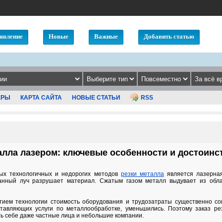
явление
Новые
Важные
Добавить статью
ЕРЫ
КАРТА САЙТА
НОВЫЕ СТАТЬИ
RSS
алла лазером: ключевые особенности и достоинс
ых технологичных и недорогих методов
резки металла
является лазерная
анный луч разрушает материал. Сжатым газом металл выдувает из обла
ием технологии стоимость оборудования и трудозатраты существенно сок
тавляющих услуги по металлообработке, уменьшились. Поэтому заказ ре
ть себе даже частные лица и небольшие компании.