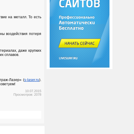
вие на металл. То есть
оны воздействия потеря
териалах, даже хрупких
их сплавов.
траж-Лазер» (
s-laser.ru
).
Советуем!
10.07.2015
Просмотров: 2078