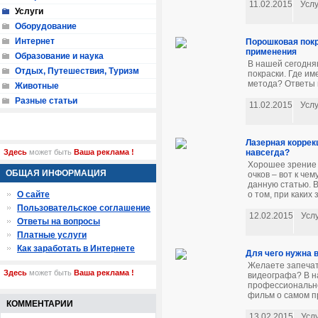
11.02.2015
Услу
Услуги
Оборудование
Интернет
Порошковая покр
применения
Образование и наука
В нашей сегодня
Отдых, Путешествия, Туризм
покраски. Где и
метода? Ответы 
Животные
Разные статьи
11.02.2015
Услу
Лазерная коррекц
навсегда?
Здесь
может быть
Ваша реклама !
Хорошее зрение 
ОБЩАЯ ИНФОРМАЦИЯ
очков – вот к че
данную статью. 
о том, при каких
О сайте
Пользовательское соглашение
12.02.2015
Усл
Ответы на вопросы
Платные услуги
Как заработать в Интернете
Для чего нужна 
Желаете запечат
Здесь
может быть
Ваша реклама !
видеографа? В н
профессионально
фильм о самом п
КОММЕНТАРИИ
13.02.2015
Усл