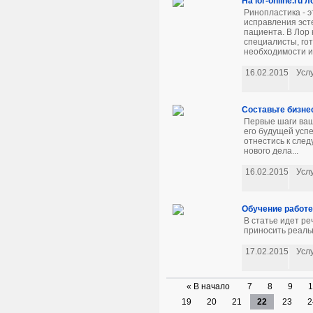
На lor-online.ru
Ринопластика - 
исправления эст
пациента. В Лор 
специалисты, го
необходимости и
16.02.2015
Усл
Составьте бизне
Первые шаги ваш
его будущей усп
отнестись к сле
нового дела...
16.02.2015
Усл
Обучение работе
В статье идет ре
приносить реальн
17.02.2015
Усл
« В начало
7
8
9
1
19
20
21
22
23
2