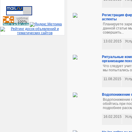
Регистрация фир
аспекты
Планируете заре
данной статье мы
совершить...
13.02.2015
Усл
Ритуальные комп
организации пох
Что следует учи
мы попытались о
11.08.2015
Услу
Водопонижение г
Водопонижение г
обойтись при пос
подробнее расск
16.02.2015
Усл