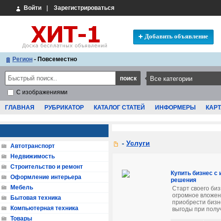
Войти
|
Зарегистрироваться
Добавить объявление
Регион
- Повсеместно
С изображениями
ГЛАВНАЯ
РУБРИКАТОР
КАТАЛОГ СТАТЕЙ
ИНФОРМЕРЫ
КАРТ
-
Услуги
Автотранспорт
Недвижимость
Строительство и ремонт
Купить бизнес с
Оформление интерьера
решения
Мебель
Старт своего би
огромное вложен
Бытовая техника
приобрести бизне
Компьютерная техника
выгоды при получ
Товары