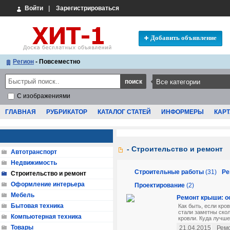
Войти
|
Зарегистрироваться
Добавить объявление
Регион
- Повсеместно
С изображениями
ГЛАВНАЯ
РУБРИКАТОР
КАТАЛОГ СТАТЕЙ
ИНФОРМЕРЫ
КАРТ
- Строительство и ремонт
Автотранспорт
Недвижимость
Строительные работы
(31)
Ре
Строительство и ремонт
Оформление интерьера
Проектирование
(2)
Мебель
Ремонт крыши: о
Бытовая техника
Как быть, если кро
стали заметны скол
Компьютерная техника
кровли. Куда лучше
Товары
21.04.2015
Рем