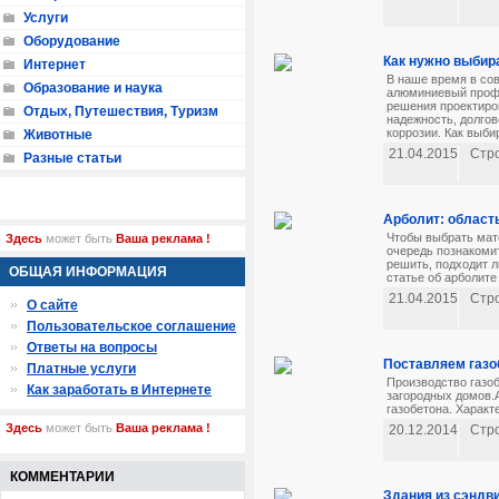
Услуги
Оборудование
Как нужно выбир
Интернет
В наше время в со
Образование и наука
алюминиевый профи
решения проектиро
Отдых, Путешествия, Туризм
надежность, долгов
коррозии. Как выби
Животные
21.04.2015
Стр
Разные статьи
Арболит: област
Чтобы выбрать мат
Здесь
может быть
Ваша реклама !
очередь познакомит
решить, подходит 
ОБЩАЯ ИНФОРМАЦИЯ
статье об арболите
21.04.2015
Стр
О сайте
Пользовательское соглашение
Ответы на вопросы
Поставляем газо
Платные услуги
Производство газо
Как заработать в Интернете
загородных домов.А
газобетона. Характ
Здесь
может быть
Ваша реклама !
20.12.2014
Стр
КОММЕНТАРИИ
Здания из сэндв