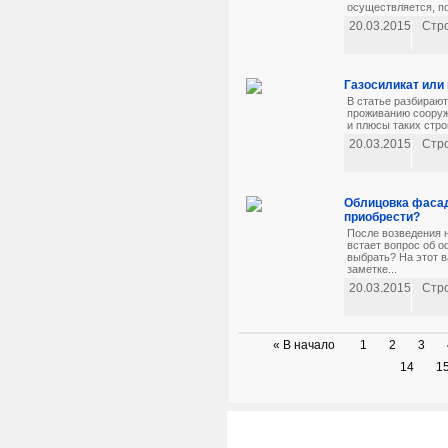
осуществляется, по
20.03.2015
Стр
Газосиликат или 
В статье разбирают
проживанию сооруж
и плюсы таких стро
20.03.2015
Стр
Облицовка фасад
приобрести?
После возведения н
встает вопрос об 
выбрать? На этот 
заметке...
20.03.2015
Стр
« В начало
1
2
3
14
1