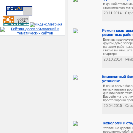
В данной статье м
строительного мате
20.11.2014
Стр
Ремонт квартиры
ремонтных работ
Если вы планируете
другом доме завер
началом работ разр
статье вы отыщите
квартире...
20.10.2014
Рем
Композитный бас
установки
В наше время бассе
нельзя назвать рос
дня или после тяже
Бассейн – это отли
просто хорошо пров
20.04.2015
Стр
Технологии и ста
Утепление деревян
невозможно обойтис