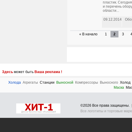
пластик. Сегодн
и перечень обор
области...
09.12.2014
Обо
« В начало
1
2
3
Здесь
может быть
Ваша реклама !
Холода
Агрегаты
Станции
Выносной
Компрессоры
Выносного
Холод
Маска
Мас
©2026 Все права защищены.
Все логотипы и торговые мар