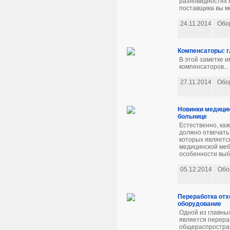
разновидностях 
поставщика вы мо
24.11.2014
Обо
Компенсаторы: 
В этой заметке 
компенсаторов...
27.11.2014
Обо
Новинки медицин
больнице
Естественно, ка
должно отвечать
которых являетс
медицинской меб
особенности выб
05.12.2014
Обо
Переработка отх
оборудование
Одной из главны
является перера
общераспростран