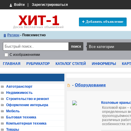
Войти
|
Зарегистрироваться
Добавить объявление
Регион
- Повсеместно
С изображениями
ГЛАВНАЯ
РУБРИКАТОР
КАТАЛОГ СТАТЕЙ
ИНФОРМЕРЫ
КАРТ
-
Оборудование
Автотранспорт
Недвижимость
Строительство и ремонт
Козловые краны:
Оформление интерьера
Козловой кран –
Мебель
определенных в
грузоподъёмност
Бытовая техника
различных работ
Компьютерная техника
особенностях это
Товары