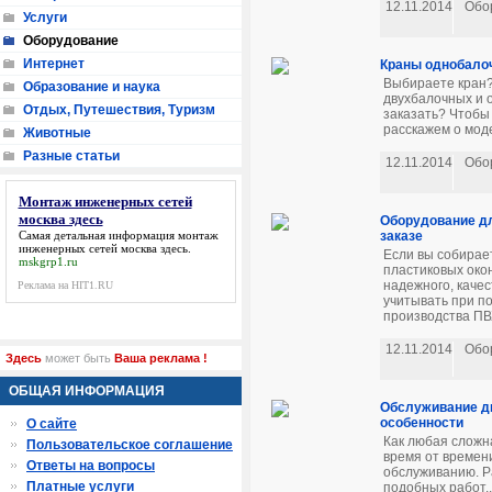
12.11.2014
Обо
Услуги
Оборудование
Интернет
Краны однобало
Выбираете кран?
Образование и наука
двухбалочных и 
Отдых, Путешествия, Туризм
заказать? Чтобы
расскажем о моде
Животные
Разные статьи
12.11.2014
Обо
Монтаж инженерных сетей
москва здесь
Оборудование дл
заказе
Самая детальная информация
монтаж
инженерных сетей москва здесь
.
Если вы собирает
mskgrp1.ru
пластиковых окон
надежного, качес
Реклама на HIT1.RU
учитывать при по
производства ПВХ
12.11.2014
Обо
Здесь
может быть
Ваша реклама !
ОБЩАЯ ИНФОРМАЦИЯ
Обслуживание ди
особенности
О сайте
Как любая сложна
Пользовательское соглашение
время от времен
Ответы на вопросы
обслуживанию. Р
Платные услуги
подобных работ..