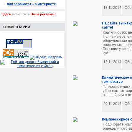
Как заработать в Интернете
13.11.2014
Обо
Здесь
может быть
Ваша реклама !
На сайте вы най
КОММЕНТАРИИ
сайте!
Краткий обзор ве
Полный перечень
оборудование для
подземных парки
Большие установк
куб...
13.11.2014
Обо
Климатическое о
температур
Тепловые пушки 
уберегает от мо
в нашей заметке.
20.11.2014
Обо
Компрессорное о
Подбираете комп
определится с 