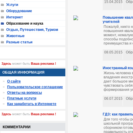
15.04.2015
Обр
Услуги
Оборудование
Интернет
Повышение квал
учителей
Образование и наука
Пожалуй, никто н
Отдых, Путешествия, Туризм
повышения квали
момент, немалую
Животные
способы подобно
Разные статьи
преимущества и 
08.05.2015
Обр
Здесь
может быть
Ваша реклама !
Иностранный яз
ОБЩАЯ ИНФОРМАЦИЯ
Жизнь человека 
владения иностр
дает большое мн
О сайте
чувствовать себя
Пользовательское соглашение
формирования ус
Ответы на вопросы
Платные услуги
06.07.2015
Обр
Как заработать в Интернете
ГДЗ: как правил
Здесь
может быть
Ваша реклама !
Для того чтобы 
школьной програ
КОММЕНТАРИИ
сборником готов
правильность от