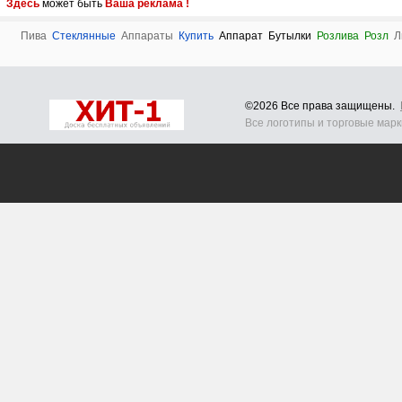
Здесь
может быть
Ваша реклама !
Пива
Стеклянные
Аппараты
Купить
Аппарат
Бутылки
Розлива
Розл
Л
©2026 Все права защищены.
Все логотипы и торговые мар