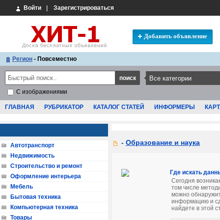
Войти
|
Зарегистрироваться
Добавить объявление
Регион
- Повсеместно
С изображениями
ГЛАВНАЯ
РУБРИКАТОР
КАТАЛОГ СТАТЕЙ
ИНФОРМЕРЫ
КАРТ
-
Образование и наука
Автотранспорт
Недвижимость
Строительство и ремонт
Где искать данн
Оформление интерьера
Сегодня возника
Мебель
том числе методи
можно обнаружит
Бытовая техника
информацию и сд
Компьютерная техника
найдете в этой ст
Товары