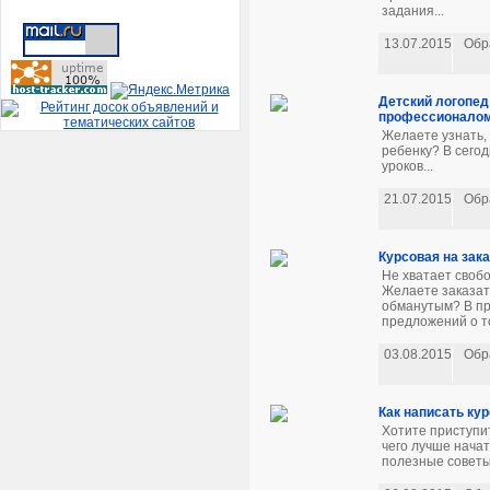
задания...
13.07.2015
Обр
Детский логопед
профессионало
Желаете узнать,
ребенку? В сего
уроков...
21.07.2015
Обр
Курсовая на зака
Не хватает своб
Желаете заказат
обманутым? В пр
предложений о то
03.08.2015
Обр
Как написать ку
Хотите приступит
чего лучше начат
полезные советы 