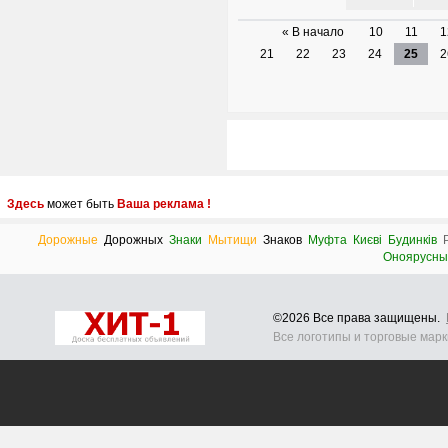
« В начало
10
11
1
21
22
23
24
25
2
Здесь
может быть
Ваша реклама !
Дорожные
Дорожных
Знаки
Мытищи
Знаков
Муфта
Києві
Будинків
Оноярусны
©2026 Все права защищены.
Все логотипы и торговые мар