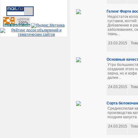
Геленг Форте во
Недостаток колл
суставов, костей
Добавление в ра
заболеваниях, с
ткань...
23.03.2015
Тов
Основные качес
Утро большинств
создания этого 
зерна, но и кофе
далее...
24.03.2015
Тов
Сорта белокочан
Среднеспелая ка
производства кап
поздняя капуста 
24.03.2015
Тов