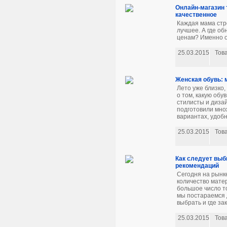
Онлайн-магазин 
качественное
Каждая мама стр
лучшее. А где о
ценам? Именно о
25.03.2015
Тов
Женская обувь: 
Лето уже близко
о том, какую об
стилисты и диза
подготовили множ
вариантах, удобн
25.03.2015
Тов
Как следует выб
рекомендаций
Сегодня на рынк
количество мате
большое число то
мы постараемся 
выбрать и где за
25.03.2015
Тов