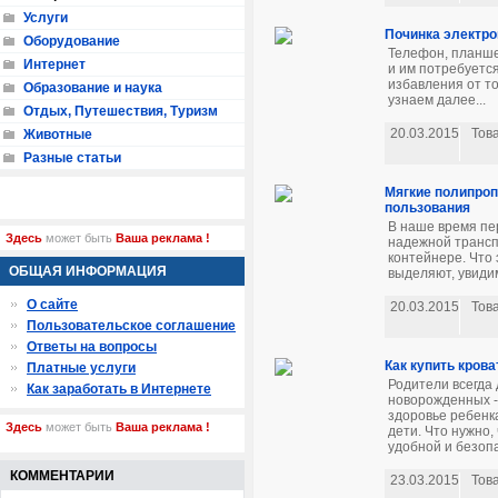
Услуги
Починка электро
Оборудование
Телефон, планше
Интернет
и им потребуетс
избавления от т
Образование и наука
узнаем далее...
Отдых, Путешествия, Туризм
20.03.2015
Тов
Животные
Разные статьи
Мягкие полипроп
пользования
В наше время пе
Здесь
может быть
Ваша реклама !
надежной трансп
контейнере. Что 
ОБЩАЯ ИНФОРМАЦИЯ
выделяют, увидим
О сайте
20.03.2015
Тов
Пользовательское соглашение
Ответы на вопросы
Как купить крова
Платные услуги
Родители всегда 
Как заработать в Интернете
новорожденных - 
здоровье ребенка
Здесь
может быть
Ваша реклама !
дети. Что нужно,
удобной и безопа
КОММЕНТАРИИ
23.03.2015
Тов