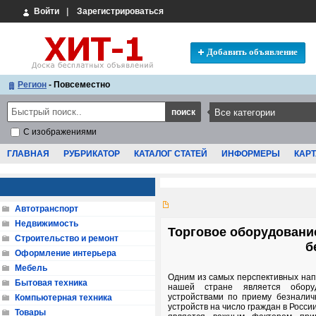
Войти
|
Зарегистрироваться
Добавить объявление
Регион
- Повсеместно
С изображениями
ГЛАВНАЯ
РУБРИКАТОР
КАТАЛОГ СТАТЕЙ
ИНФОРМЕРЫ
КАРТ
Автотранспорт
Недвижимость
Торговое оборудовани
Строительство и ремонт
б
Оформление интерьера
Мебель
Одним из самых перспективных на
Бытовая техника
нашей стране является обору
устройствами по приему безналич
Компьютерная техника
устройств на число граждан в России
Товары