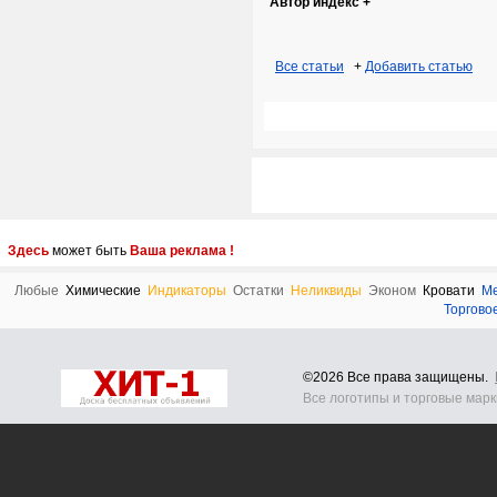
Автор индекс +
Все статьи
+
Добавить статью
Здесь
может быть
Ваша реклама !
Любые
Химические
Индикаторы
Остатки
Неликвиды
Эконом
Кровати
М
Торгово
©2026 Все права защищены.
Все логотипы и торговые мар