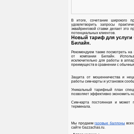
В итоге, сочетание широкого п
удовлетворить запросы практи
эквайринговой ставки делает это 
потенциальных клиентов.
Новый тариф для услуги
Билайн.
Рекомендуем также посмотреть на
от компании Билайн. Использ
исключительно для работы в аппа
преимуществ в сравнении с обычны
Защита от мошенничества и неце
работы сим-карты и установок сооб
Уникальный тарифный план спец
позволяет эффективно экономить на 
Сим-карта постоянная и может 
терминала.
Мы продаем
газовые баллоны
всех
сайте Gazzachas.ru.