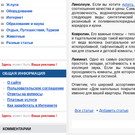
Линолеум.
Если вы хотите
купить
Услуги
соотношение качества и цены. Самы
Оборудование
долговечность, водонепроницаемо
следующие виды: синтетический
Интернет
резиновый и поливинилхлоридны
Образование и наука
коридора и кухни.
Отдых, Путешествия, Туризм
Ковролин.
Его важные плюсы – тепл
Животные
и тщательном уходе такой материал
от вида волокна (натуральное ил
Разные статьи
иглопробивной, тафтинговый) и пл
как для спальни и детской комнаты, 
Ламинат.
Одно из самых распростр
простота укладки, устойчивость к
Здесь
может быть
Ваша реклама !
изоляция звука. Если вы план
проходимость комнаты, для которог
ОБЩАЯ ИНФОРМАЦИЯ
кухни, спальни и гостиной.
О сайте
Отметим, что широкий ассортиме
Пользовательское соглашение
магазине «Дом напольных покрытий»
именно для вашей квартиры. Реком
Ответы на вопросы
Платные услуги
Как заработать в Интернете
Все статьи
+
Добавить статью
Здесь
может быть
Ваша реклама !
КОММЕНТАРИИ