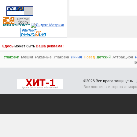
Здесь
может быть
Ваша реклама !
Упаковки
Мешки
Рукавные
Упаковка
Линия
Поезд
Детский
Аттракцион
Р
Т
©2026 Все права защищены.
Все логотипы и торговые мар