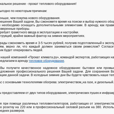
альное решение - прокат теплового оборудования!
выгодно по некоторым причинам:
меньше, чем покупка нового оборудования.
решение Вашей задачи, Вы сэкономите время на поиски и выбор нужного обо
ы необходимо оснащать дополнительными элементами. В аренду, как прави
оверенные приборы.
требует грамотного ввода в эксплуатацию и настройки.
струкций, крайне важный фактор на зимних мероприятиях.
рады сэкономить время и 3-5 тысяч рублей, получив подготовленный к эксп
лям, верно ли, что каждый должен заниматься своим ремеслом? Согласит
ик будет оперировать людей.
с нашей компанией «Прокат климата.ру», командой экспертов, работающих на
предлагаем в аренду
тепловое оборудование
.
Вы получите качественное надежное оборудование: бытовое или промы
редложения профессионального решения Вашей задачи. Для сохранения Ва
ацию данной задачи. В холодные зимние дни Вы будете чувствовать наше теп
с с основными технологиями обогрева: электричеством,,на газе, и дизельный.
ы предоставляем от двух типов оборудования, электрических пушек и инфрак
я при помощи различных тепловентиляторов, работающих от электричеств
ю розетку на 220 или в профессиональный силовой разъем на 380. Исполь
едних размеров.