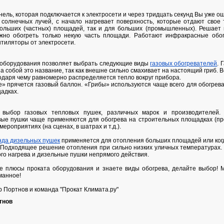
ель, которая подключается к электросети и через тридцать секунд Вы уже о
солнечных лучей, с начало нагревает поверхность, которые отдают свое 
больших (частных) площадей, так и для больших (промышленных). Решает
нужно обогреть только некую часть площади. Работают инфракрасные обог
нтиляторы от электросети.
 оборудования позволяет выбрать следующие виды
газовых обогревателей
. 
за собой это название, так как внешне сильно смахивает на настоящий гриб. В
одаря чему равномерно распределяется тепло вокруг прибора.
е» прячется газовый баллон. «Грибы» используются чаще всего для обогрева
адках.
 выбор газовых тепловых пушек, различных марок и производителей.
овые пушки чаще применяются для обогрева на строительных площадках (пр
 мероприятиях (на сценах, в шатрах и т.д.).
нда дизельных пушек
применяется для отопления больших площадей или ког
 Подходящее решение отопления при сильно низких уличных температурах.
го нагрева и дизельные пушки непрямого действия.
те плюсы проката оборудования и знаете виды обогрева, делайте выбор!
манное!
 Портнов и команда "Прокат Климата.ру"
тнов