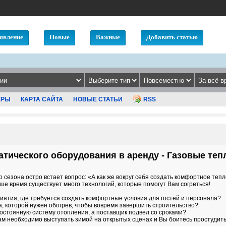
явление
Новые
Важные
Добавить статью
ЕРЫ
КАРТА САЙТА
НОВЫЕ СТАТЬИ
RSS
тического оборудования в аренду - Газовые те
 сезона остро встает вопрос: «А как же вокруг себя создать комфортное теп
аше время существует много технологий, которые помогут Вам согреться!
ятия, где требуется создать комфортные условия для гостей и персонала?
, которой нужен обогрев, чтобы вовремя завершить строительство?
остоянную систему отопления, а поставщик подвел со сроками?
ам необходимо выступать зимой на открытых сценах и Вы боитесь простудит