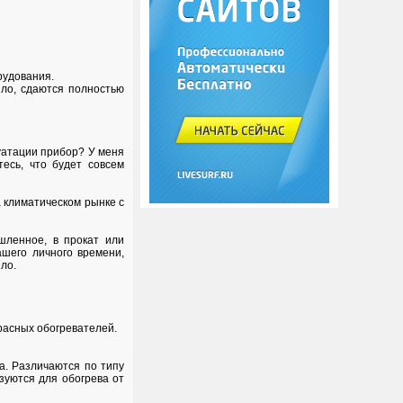
рудования.
ло, сдаются полностью
луатации прибор? У меня
есь, что будет совсем
 климатическом рынке с
шленное, в прокат или
шего личного времени,
ло.
расных обогревателей.
а. Различаются по типу
зуются для обогрева от