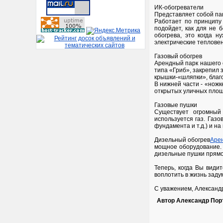
ИК-обогреватели
Представляет собой пан
Работает по принципу 
подойдет, как для не 
обогрева, это когда 
электрические теплове
Газовый обогрев
Арендный парк нашего
типа «Гриб», закрепил 
крышки-«шляпки», благ
В нижней части - «ножк
открытых уличных площ
Газовые пушки
Существует огромный
используется газ. Газ
фундамента и т.д.) и на
Дизельный обогрев
Аре
мощное оборудование.
дизельные пушки прямо
Теперь, когда Вы види
воплотить в жизнь заду
С уважением, Александр
Автор Александр Пор