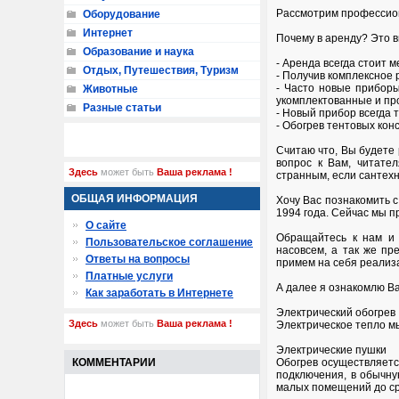
Рассмотрим профессион
Оборудование
Интернет
Почему в аренду? Это 
Образование и наука
- Аренда всегда стоит 
Отдых, Путешествия, Туризм
- Получив комплексное 
- Часто новые прибор
Животные
укомплектованные и пр
Разные статьи
- Новый прибор всегда 
- Обогрев тентовых кон
Считаю что, Вы будете 
вопрос к Вам, читате
Здесь
может быть
Ваша реклама !
странным, если сантехн
ОБЩАЯ ИНФОРМАЦИЯ
Хочу Вас познакомить 
1994 года. Сейчас мы 
О сайте
Обращайтесь к нам и 
Пользовательское соглашение
насовсем, а так же п
Ответы на вопросы
примем на себя реализ
Платные услуги
А далее я ознакомлю Ва
Как заработать в Интернете
Электрический обогрев
Здесь
может быть
Ваша реклама !
Электрическое тепло м
Электрические пушки
КОММЕНТАРИИ
Обогрев осуществляетс
подключения, в обычну
малых помещений до ср