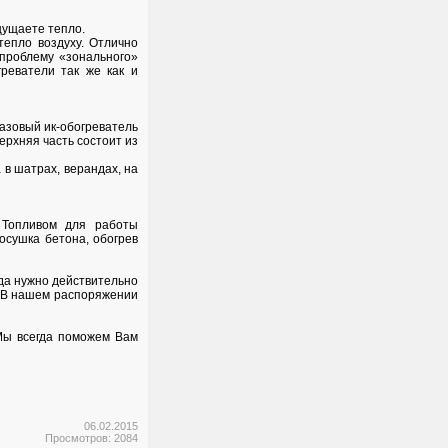
щущаете тепло.
тепло воздуху. Отлично
 проблему «зонального»
реватели так же как и
Газовый ик-обогреватель
ерхняя часть состоит из
 в шатрах, верандах, на
 Топливом для работы
осушка бетона, обогрев
да нужно действительно
 В нашем распоряжении
 Мы всегда поможем Вам
06.02.2015
Просмотров: 2084