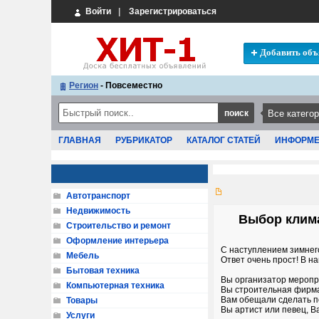
Войти
|
Зарегистрироваться
Добавить объ
Регион
- Повсеместно
ГЛАВНАЯ
РУБРИКАТОР
КАТАЛОГ СТАТЕЙ
ИНФОРМ
Автотранспорт
Недвижимость
Выбор клима
Строительство и ремонт
Оформление интерьера
С наступлением зимнего
Мебель
Ответ очень прост! В н
Бытовая техника
Вы организатор меропри
Компьютерная техника
Вы строительная фирма
Вам обещали сделать п
Товары
Вы артист или певец, В
Услуги