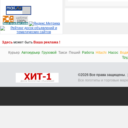
Здесь
может быть
Ваша реклама !
Курьер
Автокурьер
Грузовой
Такси
Пеший
Работа
Hitachi
Насос
Вод
Тру
©2026 Все права защищены.
Все логотипы и торговые мар