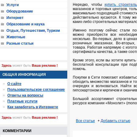
Нередко, чтобы
купить строител
Услуги
магазинов и торговых центров, тол
Оборудование
максимально подходящей стоимости.
действительно кусаются. К тому же
Интернет
каких-либо строительных материало
Образование и наука
Именно поэтому сейчас стали по
Отдых, Путешествия, Туризм
можно приобрести все необходи
Животные
несколько. Во-первых, дело в цена
розничных магазинах. Во-вторых,
Разные статьи
товара. Работая напрямую с изгот
сертификаты качества, а также соот
Кроме этого, если вы хотите купит
бесплатной консультации при под
Здесь
может быть
Ваша реклама !
помочь.
ОБЩАЯ ИНФОРМАЦИЯ
Покупки в Сети помогают избавитьс
обходить множество магазинов и то
О сайте
очередях и волноваться. Найти в
Пользовательское соглашение
гипсокартоном и кирпичом и оканчи
Ответы на вопросы
Большой ассортимент строитель
Платные услуги
ресурсе компании «Монолит» (monoli
Как заработать в Интернете
Здесь
может быть
Ваша реклама !
Все статьи
+
Добавить статью
КОММЕНТАРИИ