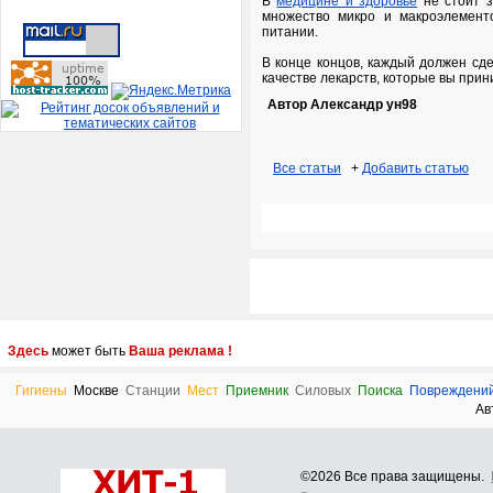
В
медицине и здоровье
не стоит з
множество микро и макроэлементо
питании.
В конце концов, каждый должен сде
качестве лекарств, которые вы прин
Автор Александр ун98
Все статьи
+
Добавить статью
Здесь
может быть
Ваша реклама !
Гигиены
Москве
Станции
Мест
Приемник
Силовых
Поиска
Повреждени
Ав
©2026 Все права защищены.