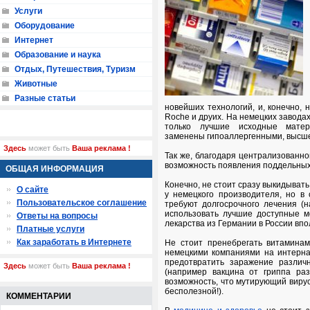
Услуги
Оборудование
Интернет
Образование и наука
Отдых, Путешествия, Туризм
Животные
Разные статьи
новейших технологий, и, конечно, н
Roche и друих. На немецких завода
только лучшие исходные матер
заменены гипоаллергенными, высшее
Здесь
может быть
Ваша реклама !
Так же, благодаря централизованно
возможность появления поддельных
ОБЩАЯ ИНФОРМАЦИЯ
Конечно, не стоит сразу выкидыват
О сайте
у немецкого производителя, но в
Пользовательское соглашение
требуют долгосрочного лечения (н
использовать лучшие доступные м
Ответы на вопросы
лекарства из Германии
в России впо
Платные услуги
Как заработать в Интернете
Не стоит пренебрегать витамина
немецкими компаниями на интерна
предотвратить заражение различ
Здесь
может быть
Ваша реклама !
(например вакцина от гриппа ра
возможность, что мутирующий вирус
бесполезной!).
КОММЕНТАРИИ